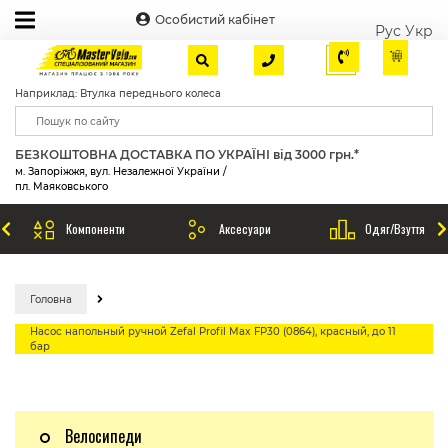
Особистий кабінет
Рус
Укр
Наприклад: Втулка переднього колеса
БЕЗКОШТОВНА ДОСТАВКА ПО УКРАЇНІ від 3000 грн.*
м. Запоріжжя, вул. Незалежної України /
пл. Маяковського
Компоненти
Аксесуари
Одяг/Взуття
Головна
Насос напольный ручной Zefal Profil Max FP30 (0864), красный, до 11
бар
Велосипеди