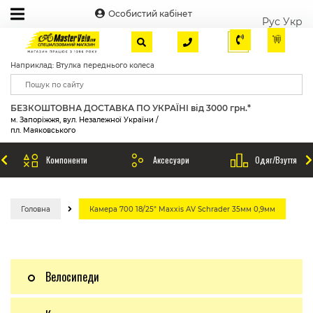
Особистий кабінет
Рус
Укр
Наприклад: Втулка переднього колеса
БЕЗКОШТОВНА ДОСТАВКА ПО УКРАЇНІ від 3000 грн.*
м. Запоріжжя, вул. Незалежної України /
пл. Маяковського
Компоненти
Аксесуари
Одяг/Взуття
Головна
Камера 700 18/25" Maxxis AV Schrader 35мм 0,9мм
Велосипеди