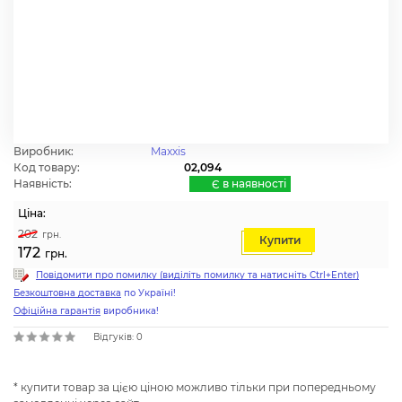
Виробник:
Maxxis
Код товару:
02,094
Наявність:
Є в наявності
Ціна:
202
грн.
Купити
172
грн.
Повідомити про помилку (виділіть помилку та натисніть Ctrl+Enter)
Безкоштовна доставка
по Україні!
Офіційна гарантія
виробника!
Відгуків: 0
* купити товар за цією ціною можливо тільки при попередньому