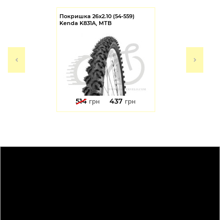
Покришка 26x2.10 (54-559)
Kenda K831A, MTB
514
437
грн
грн