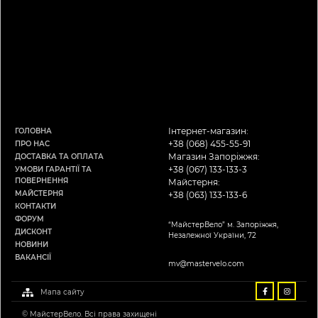
Інтернет-магазин:
ГОЛОВНА
+38 (068) 455-55-91
ПРО НАС
Магазин Запоріжжя:
ДОСТАВКА ТА ОПЛАТА
+38 (067) 133-133-3
УМОВИ ГАРАНТІЇ ТА
ПОВЕРНЕННЯ
Майстерня:
МАЙСТЕРНЯ
+38 (063) 133-133-6
КОНТАКТИ
ФОРУМ
“МайстерВело” м. Запоріжжя,
ДИСКОНТ
Незалежної України, 72
НОВИНИ
ВАКАНСІЇ
mv@mastervelo.com
Мапа сайту
© МайстерВело. Всі права захищені