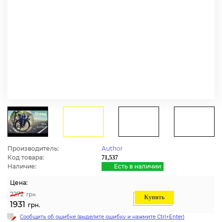
Производитель:
Author
Код товара:
71,537
Наличие:
Есть в наличии
Цена:
2272
грн.
Купить
1931
грн.
Сообщить об ошибке (выделите ошибку и нажмите Ctrl+Enter)