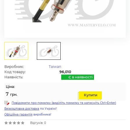
Виробник:
Taiwan
Код товару:
96,010
Наявність:
Є в наявності
Ціна:
7
грн.
Купити
Повідомити про помилку (виділіть помилку та натисніть Ctrl+Enter)
Безкоштовна доставка
по Україні!
Офіційна гарантія
виробника!
Відгуків: 0