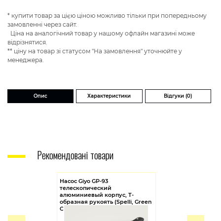
* купити товар за цією ціною можливо тільки при попередньому
замовленні через сайт.
Ціна на аналогічний товар у нашому офлайн магазині може
відрізнятися.
** ціну на товар зі статусом "На замовлення" уточнюйте у
менеджера.
Опис
Характеристики
Відгуки (0)
Рекомендовані товари
Насос Giyo GP-93
телескопический
алюминиевый корпус, Т-
образная рукоять (Spelli, Green
Cycle, KLS, VK)