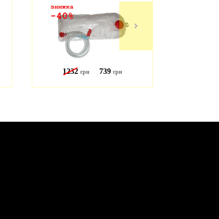
1232
739
456
грн
грн