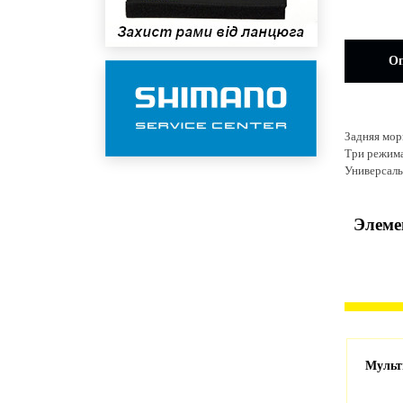
Оп
Задняя мор
Три режима
Универсаль
Элеме
Переходник Zefal (1002) с
Мульт
Presta-вентиля на AV-вентиль,
латунь