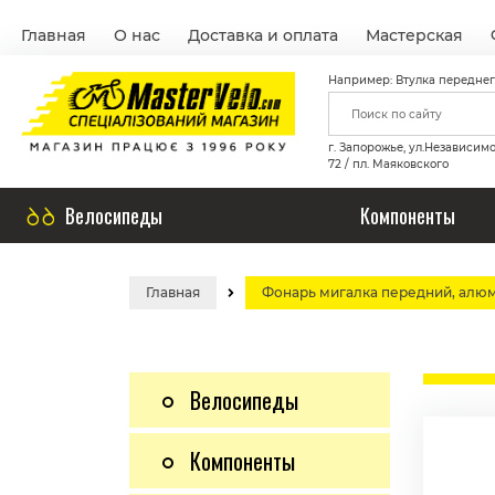
Главная
О нас
Доставка и оплата
Мастерская
Например: Втулка переднег
г. Запорожье, ул.Независим
72 / пл. Маяковского
Велосипеды
Компоненты
Главная
Фонарь мигалка передний, алюм
Велосипеды
Компоненты