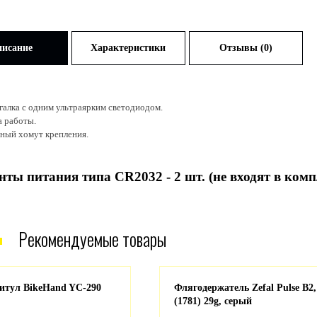
исание
Характеристики
Отзывы (0)
галка с одним ультраярким светодиодом.
 работы.
ный хомут крепления.
нты питания типа
CR2032
- 2 шт. (не входят в комп
Рекомендуемые товары
итул BikeHand YC-290
Флягодержатель Zefal Pulse B2,
(1781) 29g, серый