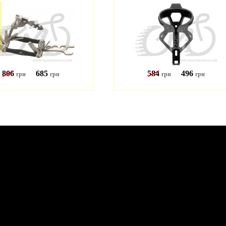
806
685
584
496
грн
грн
грн
грн