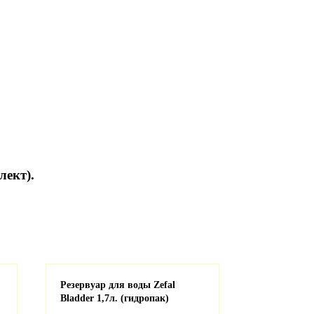
лект).
Резервуар для воды Zefal
Звонок Zefal
Bladder 1,7л. (гидропак)
Gold (1062
золотисты