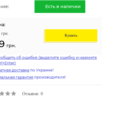
чие:
Есть в наличии
на:
грн.
Купить
19
грн.
ообщить об ошибке (выделите ошибку и нажмите
rl+Enter)
атная доставка
по Украине!
альная гарантия
производителя!
Отзывов: 0