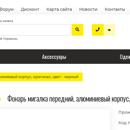
Форум
Дисконт
Карта сайта
Новости
Контакты
о колеса
ой Украины,
Аксессуары
Одеж
иниевый корпус, оригинал, цвет - черный
Фонарь мигалка передний, алюминиевый корпус, 
Прои
Код т