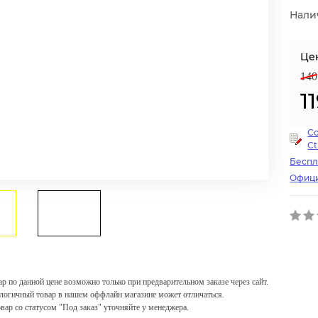
Нали
Це
140
1
С
Ct
Беспл
Офици
ар по данной цене возможно только при предварительном заказе через сайт.
логичный товар в нашем оффлайн магазине может отличаться.
овар со статусом "Под заказ" уточняйте у менеджера.