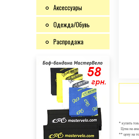
Аксессуары
Одежда/Обувь
Распродажа
* купить тов
Цена на ана
** цену на т