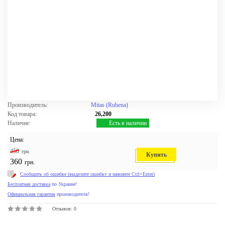
Производитель:
Mitas (Rubena)
Код товара:
26,200
Наличие:
Есть в наличии
Цена:
450
грн.
Купить
360
грн.
Сообщить об ошибке (выделите ошибку и нажмите Ctrl+Enter)
Бесплатная доставка
по Украине!
Официальная гарантия
производителя!
Отзывов: 0