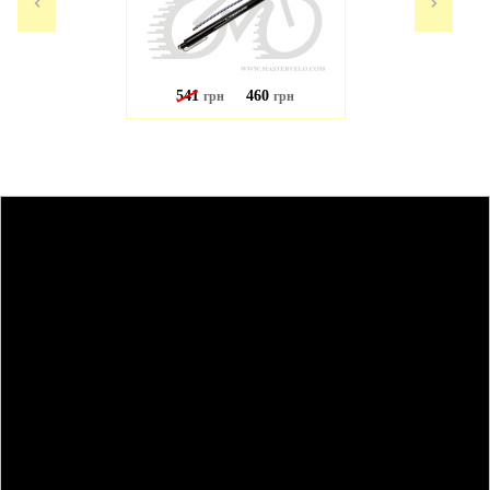
541
460
грн
грн