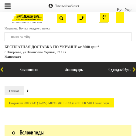
Личный кабинет
Рус
Укр
Например: Втулка переднего колеса
БЕСПЛАТНАЯ ДОСТАВКА ПО УКРАИНЕ от 3000 грн.*
г. Запорожье, ул.Независимой Украины, 72 / пл.
Маяковского
Компоненты
Аксессуары
Одежда/Обувь
Главная
Покрышка 700 x35C (35-622) MITAS (RUBENA) GRIPPER V84 Classic черн.
Велосипеды