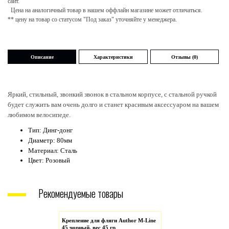
сайт.
Цена на аналогичный товар в нашем оффлайн магазине может отличаться.
** цену на товар со статусом "Под заказ" уточняйте у менеджера.
Описание
Характеристики
Отзывы (0)
Яркий, стильный, звонкий звонок в стальном корпусе, с стальной ручкой
будет служить вам очень долго и станет красивым аксессуаром на вашем
любимом велосипеде.
Тип: Динг-донг
Диаметр: 80мм
Материал: Сталь
Цвет: Розовый
Рекомендуемые товары
Крепление для фляги Author M-Line
45 чорный, вес 45 гр