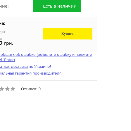
чие:
Есть в наличии
на:
грн.
Купить
5
грн.
ообщить об ошибке (выделите ошибку и нажмите
rl+Enter)
атная доставка
по Украине!
альная гарантия
производителя!
Отзывов: 0