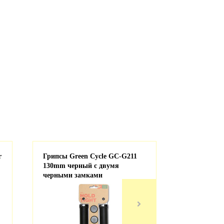
r
Грипсы Green Cycle GC-G211
Батарейка 
130mm черный с двумя
1шт.
черными замками