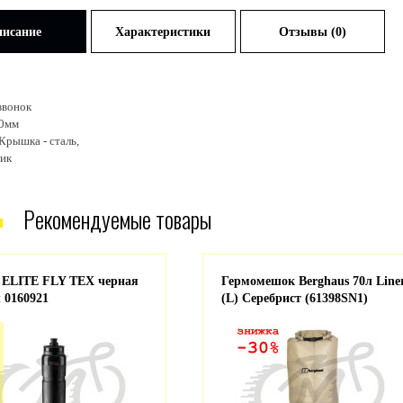
исание
Характеристики
Отзывы (0)
звонок
40мм
Крышка - сталь,
тик
Рекомендуемые товары
 ELITE FLY TEX черная
Гермомешок Berghaus 70л Line
 0160921
(L) Серебрист (61398SN1)