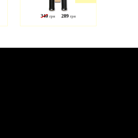
340
289
19
грн
грн