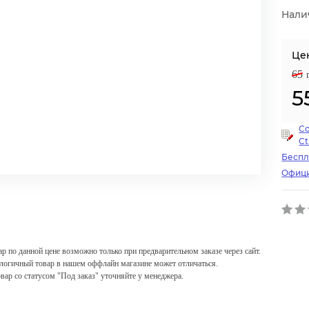
Нали
Це
65
5
С
Ct
Беспл
Офици
ар по данной цене возможно только при предварительном заказе через сайт.
логичный товар в нашем оффлайн магазине может отличаться.
овар со статусом "Под заказ" уточняйте у менеджера.