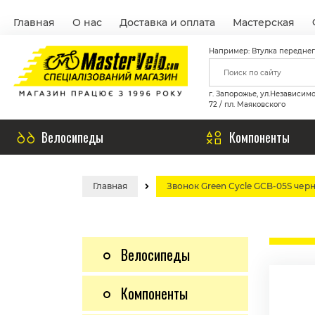
Главная
О нас
Доставка и оплата
Мастерская
Например: Втулка переднег
г. Запорожье, ул.Независим
72 / пл. Маяковского
Велосипеды
Компоненты
Главная
Звонок Green Cycle GCB-05S чер
Велосипеды
Компоненты