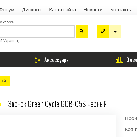
Форум
Дисконт
Карта сайта
Новости
Контакты
о колеса
ой Украины,
Аксессуары
Одеж
ный
Звонок Green Cycle GCB-05S черный
Прои
Код т