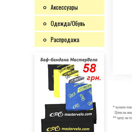
Аксессуары
Одежда/Обувь
Распродажа
* купить тов
Цена на ана
** цену на т