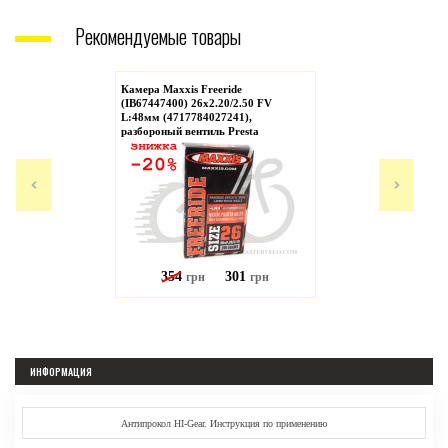
Рекомендуемые товары
Камера Maxxis Freeride
(IB67447400) 26x2.20/2.50 FV
L:48мм (4717784027241),
разбороный вентиль Presta
354
301
грн
грн
ИНФОРМАЦИЯ
Антипрокол HI-Gear. Инструкция по применению