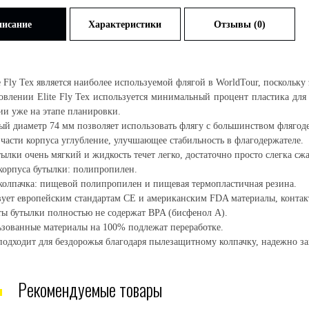
исание
Характеристики
Отзывы (0)
e Fly Tex является наиболее используемой флягой в WorldTour, поскольку 
овлении Elite Fly Tex используется минимальный процент пластика для 
ии уже на этапе планировки.
ый диаметр 74 мм позволяет использовать флягу с большинством флягод
 части корпуса углубление, улучшающее стабильность в флагодержателе.
ылки очень мягкий и жидкость течет легко, достаточно просто слегка сжа
корпуса бутылки: полипропилен.
колпачка: пищевой полипропилен и пищевая термопластичная резина.
вует европейским стандартам CE и американским FDA материалы, конт
ы бутылки полностью не содержат BPA (бисфенол А).
ьзованные материалы на 100% подлежат переработке.
подходит для бездорожья благодаря пылезащитному колпачку, надежно з
Рекомендуемые товары