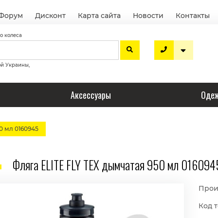
Форум
Дисконт
Карта сайта
Новости
Контакты
о колеса
ой Украины,
Аксессуары
Одеж
0 мл 0160945
Фляга ELITE FLY TEX дымчатая 950 мл 016094
Прои
Код т