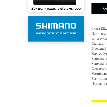
Оп
Фляга Elit
При изгот
конструкц
Стандартн
В верхней
Корпус бут
Материал 
Материал 
Соответст
Компонент
Все испол
Идеально 