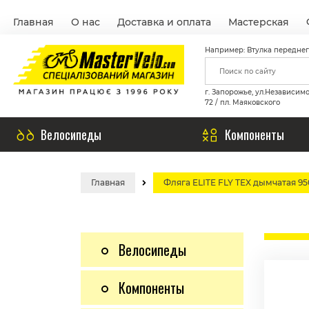
Главная
О нас
Доставка и оплата
Мастерская
Например: Втулка переднег
г. Запорожье, ул.Независим
72 / пл. Маяковского
Велосипеды
Компоненты
Главная
Фляга ELITE FLY TEX дымчатая 95
Велосипеды
Компоненты