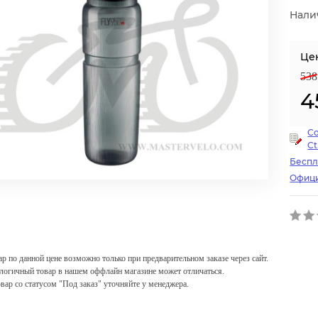
Нали
Це
538
4
С
Ct
Беспл
Офици
ар по данной цене возможно только при предварительном заказе через сайт.
логичный товар в нашем оффлайн магазине может отличаться.
овар со статусом "Под заказ" уточняйте у менеджера.