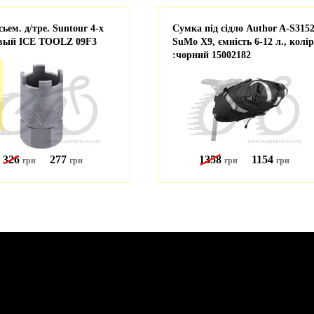
ьем. д/тре. Suntour 4-х
Сумка під сідло Author A-S315
вый ICE TOOLZ 09F3
SuMo X9, ємність 6-12 л., колір
:чорний 15002182
326
277
1358
1154
грн
грн
грн
грн