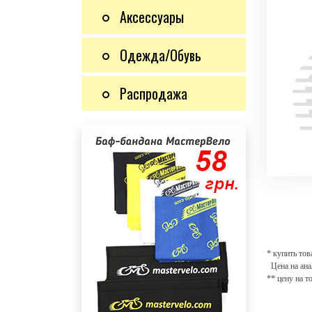
Аксессуары
Одежда/Обувь
Распродажа
* купить тов
Цена на ана
** цену на т