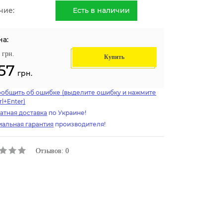
чие:
Есть в наличии
на:
грн.
Купить
57
грн.
ообщить об ошибке (выделите ошибку и нажмите
rl+Enter)
атная доставка
по Украине!
альная гарантия
производителя!
Отзывов: 0