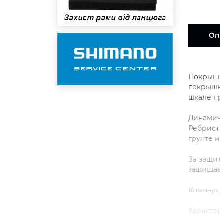
Оп
Покрышк
покрышк
шкале п
Динамич
Ребрист
грунте 
За защи
защищае
Компаунд
Характе