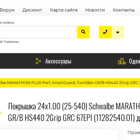
Форум
Дисконт
Карта сайта
Новости
Контакты
о колеса
ой Украины,
Аксессуары
Одеж
lbe MARATHON PLUS Perf, SmartGuard, TwinSkin GR/B HS440 2Grip GRC 67
Покрышка 24x1.00 (25-540) Schwalbe MARATHO
GR/B HS440 2Grip GRC 67EPI (11282540.01) д
Прои