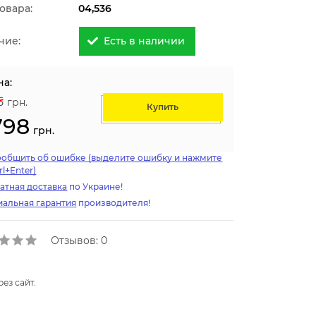
овара:
04,536
чие:
Есть в наличии
на:
5
грн.
Купить
798
грн.
ообщить об ошибке (выделите ошибку и нажмите
rl+Enter)
атная доставка
по Украине!
альная гарантия
производителя!
Отзывов: 0
ез сайт.