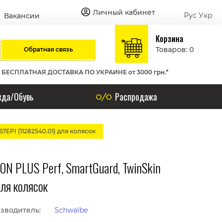
Личный кабинет
Рус
Укр
Вакансии
Корзина
Товаров: 0
Обратная связь
БЕСПЛАТНАЯ ДОСТАВКА ПО УКРАИНЕ от 3000 грн.*
да/Обувь
Распродажа
EPI (11282540.01) для колясок
N PLUS Perf, SmartGuard, TwinSkin
ля колясок
зводитель:
Schwalbe