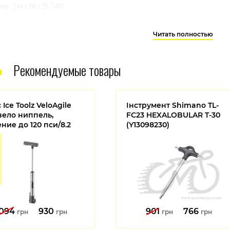
ер: 24x1.00 (25-540).
омендованное давление: 6-10 Bar.
узка: 60 кг.
Читать полностью
д: жесткий.
паунд: Grc.
сия: SmartGuard.
Рекомендуемые товары
 67.
камерное использование: нет.
т: серый + черный.
 500 г.
 Ice Toolz VeloAgile
Інструмент Shimano TL-
вело ниппель,
FC23 HEXALOBULAR T-30
ние до 120 пси/8.2
(Y13098230)
1094
930
901
766
грн
грн
грн
грн