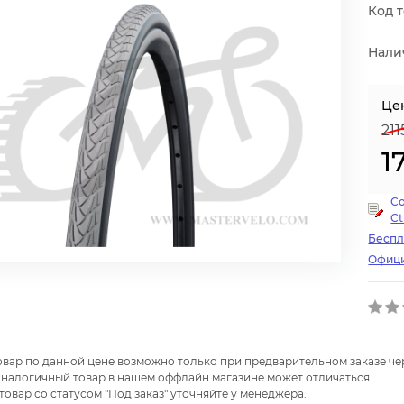
Код т
Нали
Це
211
1
С
Ct
Беспл
Офици
товар по данной цене возможно только при предварительном заказе чер
налогичный товар в нашем оффлайн магазине может отличаться.
 товар со статусом "Под заказ" уточняйте у менеджера.