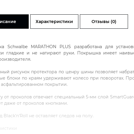
исание
Характеристики
Отзывы (0)
а Schwalbe MARATHON PLUS разработана для установ
и гладкие и не натирают руки. Покрышка имеет наивы
роизводителя.
ный рисунок протектора по ценру шины позволяет набрат
ые блоки по краям удерживают колесо при поворотах. Пр
и асфальтированном покрытии.
ту от проколов отвечает специальный 5-мм слой SmartGua
т даже от проколов кнопками.
 Black'n'Roll не оставляет следов на полу.
ристики