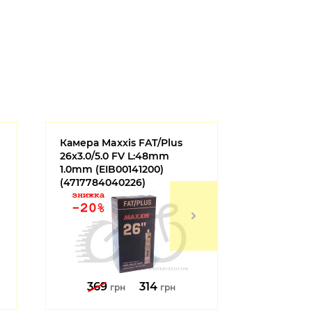
Камера Maxxis FAT/Plus
Сумка под
26x3.0/5.0 FV L:48mm
вес 130 гр
1.0mm (EIB00141200)
лAUTHOR 
(4717784040226)
369
314
752
грн
грн