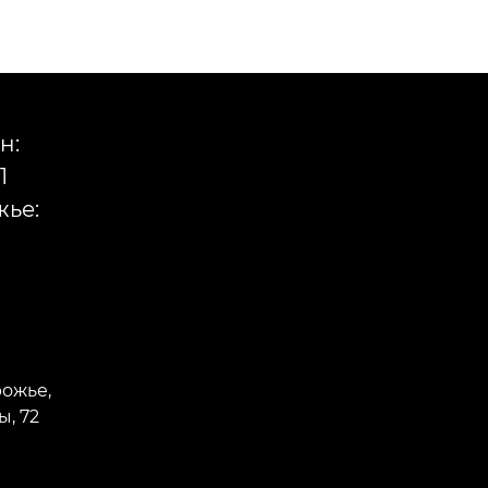
н:
1
ье:
рожье,
, 72