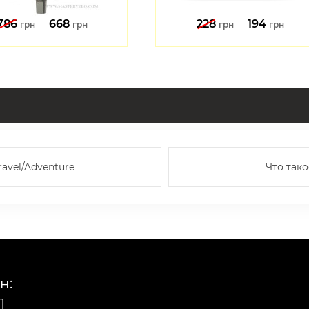
786
668
228
194
грн
грн
грн
грн
avel/Adventure
Что так
н:
1