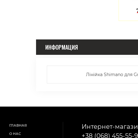
4427
3763
грн
грн
ИНФОРМАЦИЯ
Лінійка Shimano для Gr
Интернет-магази
ГЛАВНАЯ
О НАС
+38 (068) 455-55-9