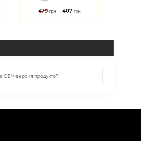
479
407
1621
грн
грн
ое ОЕМ-версия продукта?