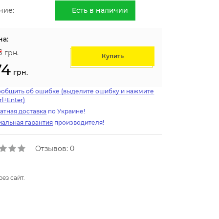
чие:
Есть в наличии
на:
5
грн.
Купить
74
грн.
ообщить об ошибке (выделите ошибку и нажмите
rl+Enter)
атная доставка
по Украине!
альная гарантия
производителя!
Отзывов: 0
ез сайт.