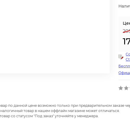
Нали
Це
20
1
С
Ct
Беспл
Офици
товар по данной цене возможно только при предварительном заказе чер
налогичный товар в нашем оффлайн магазине может отличаться.
 товар со статусом "Под заказ" уточняйте у менеджера.