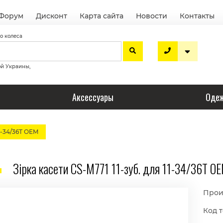
Форум
Дисконт
Карта сайта
Новости
Контакты
о колеса
ой Украины,
Аксессуары
Одеж
11-34/36Т OEM
Зірка касети CS-М771 11-зуб. для 11-34/36Т O
Прои
Код т