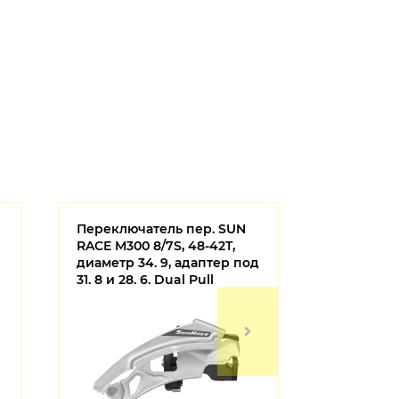
Переключатель пер. SUN
Переключ
RACE M300 8/7S, 48-42T,
RD-R3000-
диаметр 34. 9, адаптер под
коротк п
31. 8 и 28. 6. Dual Pull