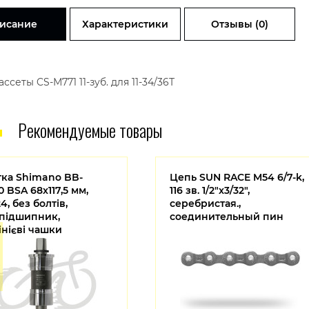
исание
Характеристики
Отзывы (0)
ассеты CS-М771 11-зуб. для 11-34/36Т
Рекомендуемые товары
тка Shimano BB-
Цепь SUN RACE M54 6/7-k,
 BSA 68x117,5 мм,
116 зв. 1/2"x3/32",
4, без болтів,
серебристая.,
підшипник,
соединительный пин
нієві чашки
N300B17X)