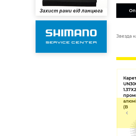
Оп
Звезда к
Шатуны Shimano FC-R2000
Каре
азмер
CLARIS, 175мм. интегрир
UN300
ось, 50Х34, без комп
1.37Х2
каретки (FCR2000EX04X)
пром
алюмі
(BBU