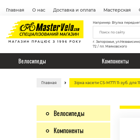
Главная
О нас
Доставка и оплата
Мастерская
Например: Втулка переднег
г. Запорожье, ул.Независим
72 / пл. Маяковского
Велосипеды
Компоненты
Главная
Зірка касети CS-М771 11-зуб. для 
Велосипеды
Компоненты