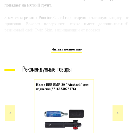
попадает на мягкий ґрунт.
3 мм слоя резины PunctureGuard гарантируют отличную защиту от
проколов. Боковая поверхность также имеет дополнительный
резиновый слой Twin Skin, защищающий от порезов.
LAND CRUISER PLUS — идеальный выбор для тех, кому важна
универсальность и прочность покрышки.
Читать полностью
Характеристики
Рекомендуемые товары
Размер: 28x2.15 (55-622).
Рекомендуемое давление: 2-4 Bar.
Насос BBB BMP-29 "Airshock" для
Нагрузка: 120 кг.
подвески (8716683078176)
Тип: жёсткий.
Компаунд: SBC.
Версия: PunctureGuard.
EPI: 50.
Бескамерное использование: нет.
Цвет: чёрный + светоотражающая полоса.
Вес: 1180 г.