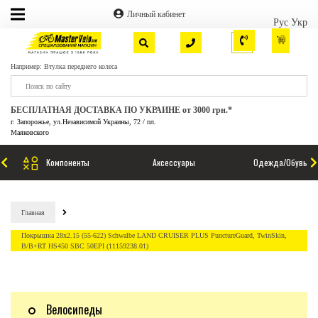
Личный кабинет
Рус
Укр
Например: Втулка переднего колеса
БЕСПЛАТНАЯ ДОСТАВКА ПО УКРАИНЕ от 3000 грн.*
г. Запорожье, ул.Независимой Украины, 72 / пл.
Маяковского
Компоненты
Аксессуары
Одежда/Обувь
Главная
Покрышка 28x2.15 (55-622) Schwalbe LAND CRUISER PLUS PunctureGuard, TwinSkin,
B/B+RT HS450 SBC 50EPI (11159238.01)
Велосипеды