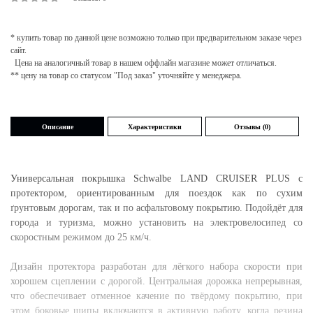
* купить товар по данной цене возможно только при предварительном заказе через
сайт.
Цена на аналогичный товар в нашем оффлайн магазине может отличаться.
** цену на товар со статусом "Под заказ" уточняйте у менеджера.
Описание
Характеристики
Отзывы (0)
Универсальная покрышка Schwalbe LAND CRUISER PLUS с
протектором, ориентированным для поездок как по сухим
ґрунтовым дорогам, так и по асфальтовому покрытию. Подойдёт для
города и туризма, можно установить на электровелосипед со
скоростным режимом до 25 км/ч.
Дизайн протектора разработан для лёгкого набора скорости при
хорошем сцеплении с дорогой. Центральная дорожка непрерывная,
что обеспечивает отменное качение по твёрдому покрытию, при
этом боковые шипы включаются в активную работу, когда резина