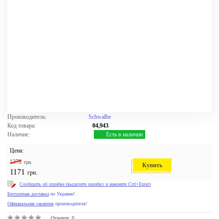
Производитель:
Schwalbe
Код товара:
04,943
Наличие:
Есть в наличии
Цена:
1378
грн.
Купить
1171
грн.
Сообщить об ошибке (выделите ошибку и нажмите Ctrl+Enter)
Бесплатная доставка
по Украине!
Официальная гарантия
производителя!
Отзывов: 0