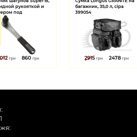
ник шатунов Super-B,
Сумка Longus GRANITE на
кидной рукояткой и
багажник, 35,0 л, сіра
тером под
399054
Octalink
1012
860
2915
2478
грн
грн
грн
грн
:
1
жя: