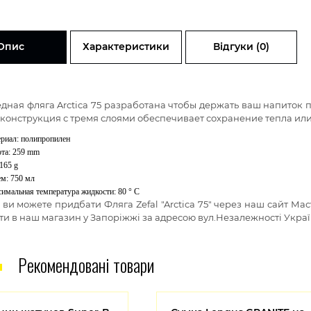
Опис
Характеристики
Відгуки (0)
едная фляга
Arctica 75 разработана чтобы держать ваш напиток 
 конструкция с тремя слоями обеспечивает сохранение тепла или 
риал: полипропилен
та: 259 mm
 165 g
м: 750 мл
имальная температура жидкости: 80 ° C
і ви можете придбати
Фляга Zefal "Arctica 75"
через наш сайт Маст
ти в наш магазин у Запоріжжі за адресою вул.Незалежності Украї
Рекомендовані товари