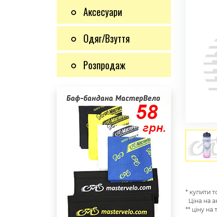
Аксесуари
Одяг/Взуття
Розпродаж
* купити 
Ціна на а
** ціну на