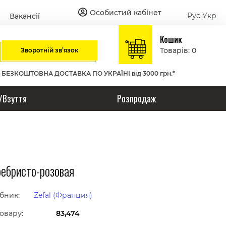
Особистий кабінет
Рус
Укр
Вакансії
Кошик
Товарів: 0
Зворотній зв’язок
БЕЗКОШТОВНА ДОСТАВКА ПО УКРАЇНІ від 3000 грн.*
/Взуття
Розпродаж
ребристо-розовая
бник:
Zefal (Франция)
овару:
83,474