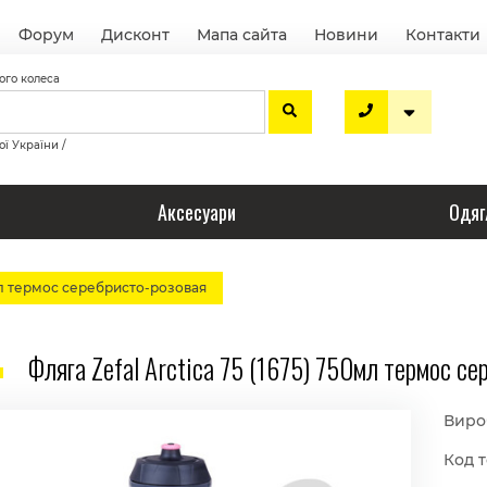
Форум
Дисконт
Мапа сайта
Новини
Контакти
ого колеса
ої України /
Аксесуари
Одяг
50мл термос серебристо-розовая
Фляга Zefal Arctica 75 (1675) 750мл термос се
Виро
Код т