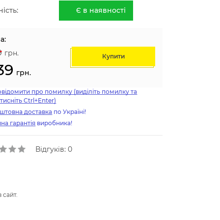
ість:
Є в наявності
а:
9
грн.
Купити
39
грн.
відомити про помилку (виділіть помилку та
тисніть Ctrl+Enter)
штовна доставка
по Україні!
на гарантія
виробника!
Відгуків: 0
 сайт.