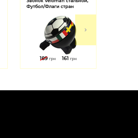
Звонок Veloman стальной,
Фонарь м
Футбол/Флаги стран
AUTHOR A-
12039120
189
161
227
грн
грн