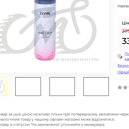
Наявн
Цін
39
3
По
на
Безко
Офіцій
товар за цією ціною можливо тільки при попередньому замовленні через
налогічний товар у нашому офлайн магазині може відрізнятися.
 товар зі статусом "На замовлення" уточнюйте у менеджера.