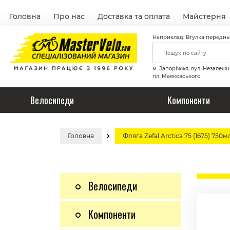
Головна
Про нас
Доставка та оплата
Майстерня
Наприклад: Втулка переднь
м. Запоріжжя, вул. Незалежн
пл. Маяковського
Велосипеди
Компоненти
Головна
Фляга Zefal Arctica 75 (1675) 7
Велосипеди
Компоненти