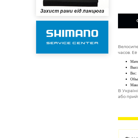
В
елосип
часов. Её
Мате
Высо
Вес:
Объе
Макс
В Україн
або прий