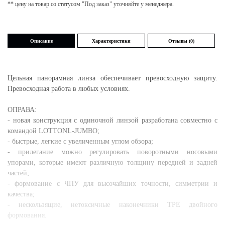
** цену на товар со статусом "Под заказ" уточняйте у менеджера.
Описание
Характеристики
Отзывы (0)
Цельная панорамная линза обеспечивает превосходную защиту.
Превосходная работа в любых условиях.
ОПРАВА:
- новая конструкция с одиночной линзой разработана совместно с
командой LOTTONL-JUMBO;
- быстрые, легкие с увеличенным углом обзора;
- прилегание можно регулировать поворотными носовыми
упорами, которые имеют различную толщину передней и задней
частей;
- формование с ЧПУ для высочайших точности, симметрии и
качества;
- нескользящие, нетоксичные наконечники ТРЕ двойного
формования.