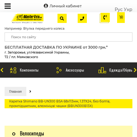
Личный кабинет
Рус
Укр
Например: Втулка переднего колеса
БЕСПЛАТНАЯ ДОСТАВКА ПО УКРАИНЕ от 3000 грн.*
г. Запорожье, ул.Независимой Украины,
72 / пл. Маяковского
Компоненты
Аксессуары
Одежда/Обувь
Главная
Каретка Shimano BB-UN300 BSA 68x113мм, 1.37Х24, без болтів,
промпідшипник, алюмінієві чашки (BBUN300B13X)
Велосипеды