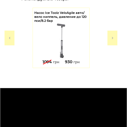
Насос Ice Toolz VeloAgile авто/
вело ниппель, давление до 120
пси/8.2 бар
1094
930
грн
грн