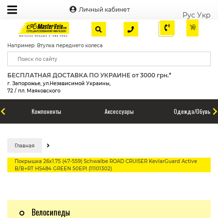
Личный кабинет
Рус
Укр
Например: Втулка переднего колеса
БЕСПЛАТНАЯ ДОСТАВКА ПО УКРАИНЕ от 3000 грн.*
г. Запорожье, ул.Независимой Украины,
72 / пл. Маяковского
Компоненты
Аксессуары
Одежда/Обувь
Главная
Покрышка 26x1.75 (47-559) Schwalbe ROAD CRUISER KevlarGuard Active
B/B+RT HS484 GREEN 50EPI (11101302)
Велосипеды