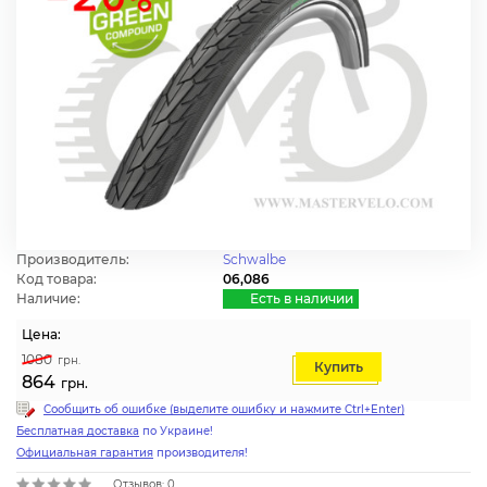
Производитель:
Schwalbe
Код товара:
06,086
Наличие:
Есть в наличии
Цена:
1080
грн.
Купить
864
грн.
Сообщить об ошибке (выделите ошибку и нажмите Ctrl+Enter)
Бесплатная доставка
по Украине!
Официальная гарантия
производителя!
Отзывов: 0