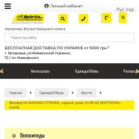
Личный кабинет
Рус
Укр
Например: Втулка переднего колеса
БЕСПЛАТНАЯ ДОСТАВКА ПО УКРАИНЕ от 3000 грн.*
г. Запорожье, ул.Независимой Украины,
72 / пл. Маяковского
Аксессуары
Одежда/Обувь
Распродажа
Главная
Одежда/Обувь
Взуття
Веловзуття SHIMANO CT500ML, чорний, розм. EU39-40 (SHCT500ML-
EU40)
Велосипеды