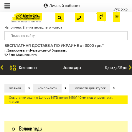
Личный кабинет
Рус
Укр
Например: Втулка переднего колеса
БЕСПЛАТНАЯ ДОСТАВКА ПО УКРАИНЕ от 3000 грн.*
г. Запорожье, ул.Независимой Украины,
72 / пл. Маяковского
Компоненты
Аксессуары
Одежда/Обувь
Главная
Компоненты
Запчасти для втулок
Ось втулки задняя Longus MTB полая М10/140мм под эксцентрик
398381
Велосипеды