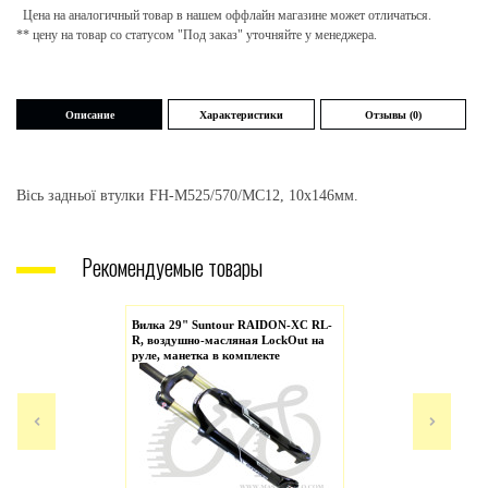
Цена на аналогичный товар в нашем оффлайн магазине может отличаться.
** цену на товар со статусом "Под заказ" уточняйте у менеджера.
Описание
Характеристики
Отзывы (0)
Вісь задньої втулки FH-M525/570/MC12, 10x146мм.
Рекомендуемые товары
Вилка 29" Suntour RAIDON-XC RL-
R, воздушно-масляная LockOut на
руле, манетка в комплекте