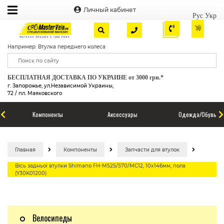
Личный кабинет
Рус
Укр
Например: Втулка переднего колеса
БЕСПЛАТНАЯ ДОСТАВКА ПО УКРАИНЕ от 3000 грн.*
г. Запорожье, ул.Независимой Украины,
72 / пл. Маяковского
Компоненты
Аксессуары
Одежда/Обувь
Главная
Компоненты
Запчасти для втулок
Вісь задньої втулки Shimano FH-M525/570/MC12, 10x146мм, пола
(Y30K01200)
Велосипеды