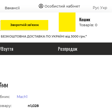
Особистий кабінет
Рус
Укр
Вакансії
Кошик
Товарів: 0
Зворотній зв’язок
БЕЗКОШТОВНА ДОСТАВКА ПО УКРАЇНІ від 3000 грн.*
/Взуття
Розпродаж
14мм
бник:
Mach1
овару:
n1,028