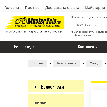
Головна
Про нас
Доставка та оплата
Майстерня
Наприклад: Втулка переднь
м. Запоріжжя, вул. Незалежн
пл. Маяковського
Велосипеди
Компоненти
Головна
Компоненти
Спиці
Велосипеди
ВИЛКИ