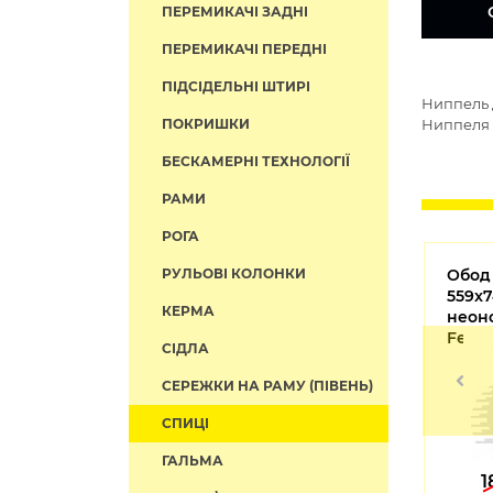
ПЕРЕМИКАЧІ ЗАДНІ
ПЕРЕМИКАЧІ ПЕРЕДНІ
ПІДСІДЕЛЬНІ ШТИРІ
Ниппель 
ПОКРИШКИ
Ниппеля 
БЕСКАМЕРНІ ТЕХНОЛОГІЇ
РАМИ
РОГА
Втулка задняя Quando KT-
РУЛЬОВІ КОЛОНКИ
Обод
120
SR6R 32сп., 2 пром., диск
559x7
КЕРМА
неон
Fetbi
СІДЛА
СЕРЕЖКИ НА РАМУ (ПІВЕНЬ)
СПИЦІ
ГАЛЬМА
2134
1707
1
грн
грн