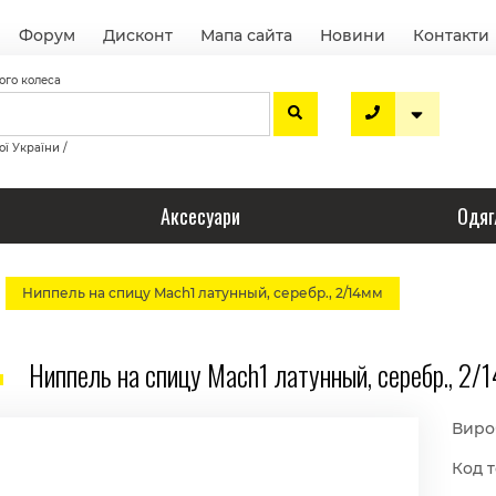
Форум
Дисконт
Мапа сайта
Новини
Контакти
ого колеса
ої України /
Аксесуари
Одяг
Ниппель на спицу Mach1 латунный, серебр., 2/14мм
Ниппель на спицу Mach1 латунный, серебр., 2/
Виро
Код т