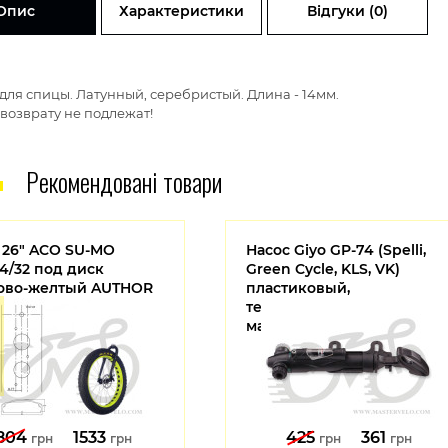
Опис
Характеристики
Відгуки (0)
для спицы. Латунный, серебристый. Длина - 14мм.
возврату не подлежат!
Рекомендовані товари
 26" ACO SU-MO
Насос Giyo GP-74 (Spelli,
4/32 под диск
Green Cycle, KLS, VK)
ово-желтый AUTHOR
пластиковый,
ke
телескопический, с
манометром
804
1533
425
361
грн
грн
грн
грн