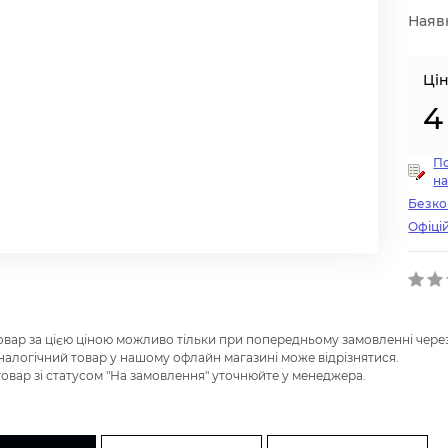
Наявн
Цін
4
По
на
Безко
Офіцій
товар за цією ціною можливо тільки при попередньому замовленні через
налогічний товар у нашому офлайн магазині може відрізнятися.
 товар зі статусом "На замовлення" уточнюйте у менеджера.