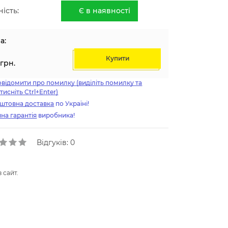
ість:
Є в наявності
а:
Купити
грн.
відомити про помилку (виділіть помилку та
тисніть Ctrl+Enter)
штовна доставка
по Україні!
на гарантія
виробника!
Відгуків: 0
 сайт.