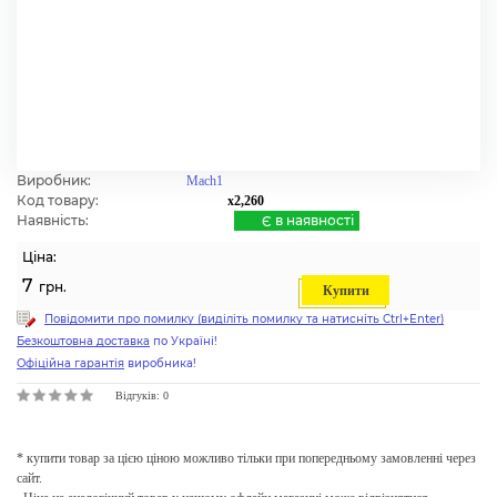
Виробник:
Mach1
Код товару:
x2,260
Наявність:
Є в наявності
Ціна:
7
грн.
Купити
Повідомити про помилку (виділіть помилку та натисніть Ctrl+Enter)
Безкоштовна доставка
по Україні!
Офіційна гарантія
виробника!
Відгуків: 0
* купити товар за цією ціною можливо тільки при попередньому замовленні через
сайт.