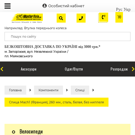
Особистий кабінет
Рус
Укр
Наприклад: Втулка переднього колеса
БЕЗКОШТОВНА ДОСТАВКА ПО УКРАЇНІ від 3000 грн.*
м. Запоріжжя, вул. Незалежної України /
пл. Маяковського
Аксесуари
Одяг/Взуття
Розпродаж
Головна
Компоненти
Спиці
Спица Mach1 (Франция), 260 мм., сталь, белая, без ниппеля
Велосипеди