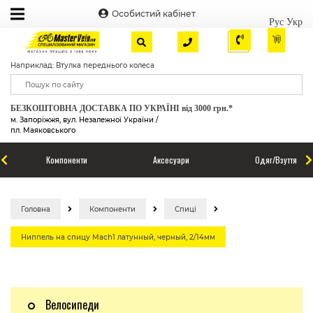
Особистий кабінет
Рус
Укр
Наприклад: Втулка переднього колеса
БЕЗКОШТОВНА ДОСТАВКА ПО УКРАЇНІ від 3000 грн.*
м. Запоріжжя, вул. Незалежної України /
пл. Маяковського
Компоненти
Аксесуари
Одяг/Взуття
Головна
Компоненти
Спиці
Ниппель на спицу Mach1 латунный, черный, 2/14мм
Велосипеди