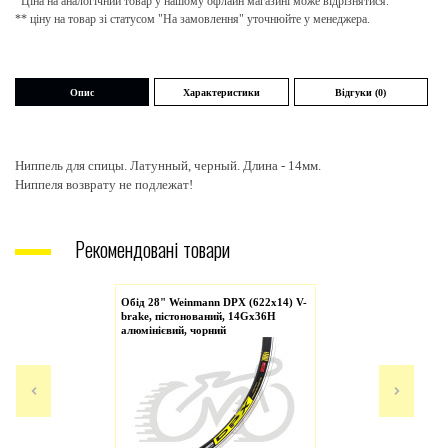
Ціна на аналогічний товар у нашому офлайн магазині може відрізнятися.
** ціну на товар зі статусом "На замовлення" уточнюйте у менеджера.
Опис
Характеристики
Відгуки (0)
Ниппель для спицы. Латунный, черный. Длина - 14мм.
Ниппеля возврату не подлежат!
Рекомендовані товари
Обід 28" Weinmann DPX (622x14) V-
brake, пістонований, 14Gх36H
алюмінієвий, чорний