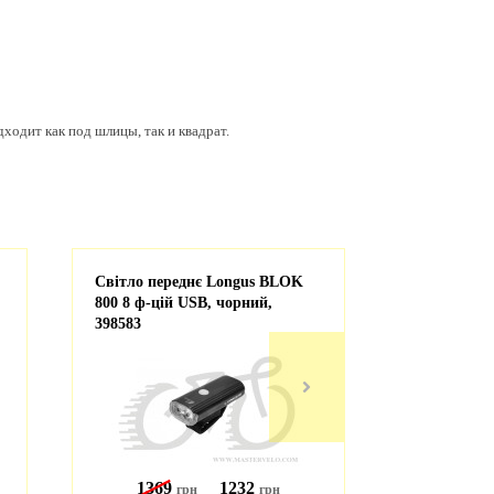
одит как под шлицы, так и квадрат.
Світло переднє Longus BLOK
Покр Maxxi
800 8 ф-цій USB, чорний,
Overdrive E
398583
60TPI,70a
1369
1232
990
грн
грн