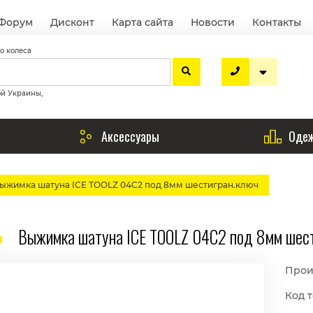
Форум
Дисконт
Карта сайта
Новости
Контакты
о колеса
ой Украины,
Аксессуары
Одеж
ыжимка шатуна ICE TOOLZ 04C2 под 8мм шестигран.ключ
Выжимка шатуна ICE TOOLZ 04C2 под 8мм шест
Прои
Код т