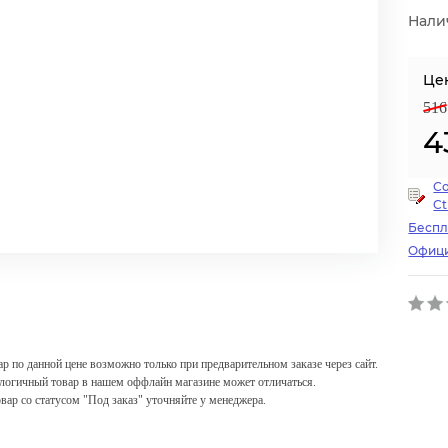
Нали
Це
516
4
С
Ct
Беспл
Офици
ар по данной цене возможно только при предварительном заказе через сайт.
логичный товар в нашем оффлайн магазине может отличаться.
овар со статусом "Под заказ" уточняйте у менеджера.