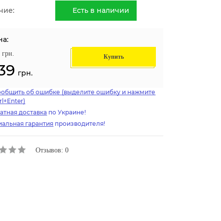
чие:
Есть в наличии
на:
грн.
Купить
39
грн.
ообщить об ошибке (выделите ошибку и нажмите
rl+Enter)
атная доставка
по Украине!
альная гарантия
производителя!
Отзывов: 0