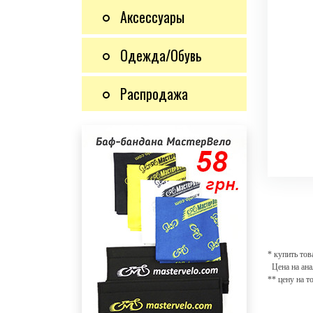
Аксессуары
Одежда/Обувь
Распродажа
* купить тов
Цена на ана
** цену на т