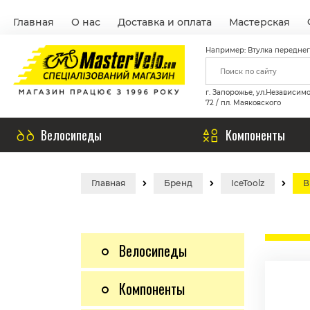
Главная
О нас
Доставка и оплата
Мастерская
Например: Втулка переднег
г. Запорожье, ул.Независим
72 / пл. Маяковского
Велосипеды
Компоненты
Главная
Бренд
IceToolz
В
Велосипеды
Компоненты