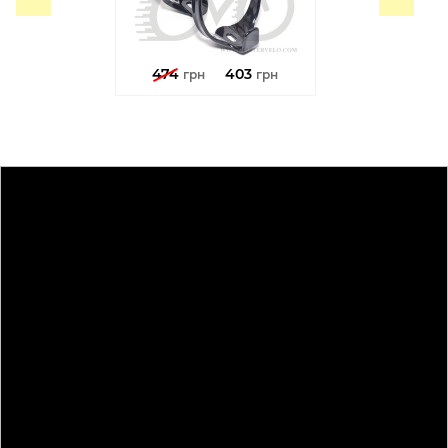
474
403
грн
грн