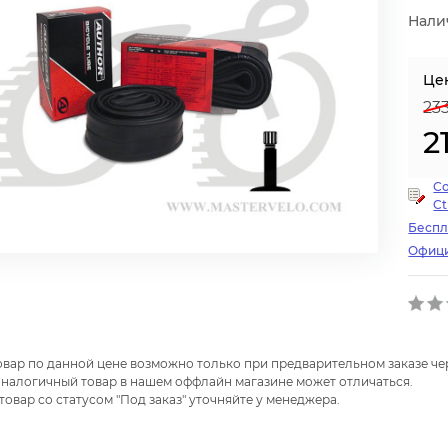
Нали
Це
23
2
С
Ct
Беспл
Офици
товар по данной цене возможно только при предварительном заказе чер
налогичный товар в нашем оффлайн магазине может отличаться.
 товар со статусом "Под заказ" уточняйте у менеджера.