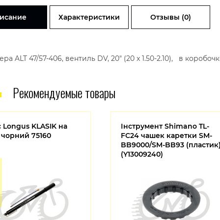
исание
Характеристики
Отзывы (0)
ра ALT 47/57-406, вентиль DV, 20" (20 x 1.50-2.10), в коробоч
Рекомендуемые товары
 Longus KLASIK на
Інструмент Shimano TL-
 чорний 75160
FC24 чашек каретки SM-
BB9000/SM-BB93 (пластик
(Y13009240)