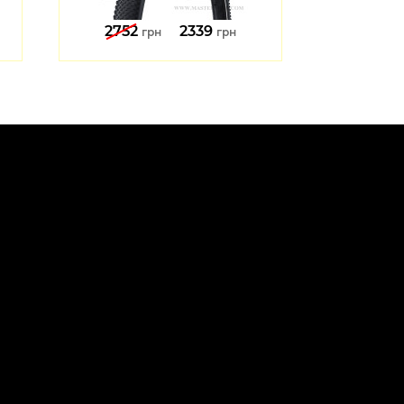
2752
2339
1762
грн
грн