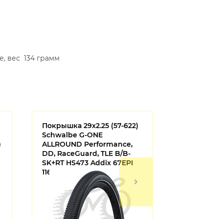
ке, вес 134 грамм
Покрышка 29x2.25 (57-622)
Масло для
Schwalbe G-ONE
Line 2.5W 
)
ALLROUND Performance,
DD, RaceGuard, TLE B/B-
SK+RT HS473 Addix 67EPI
11654064.01