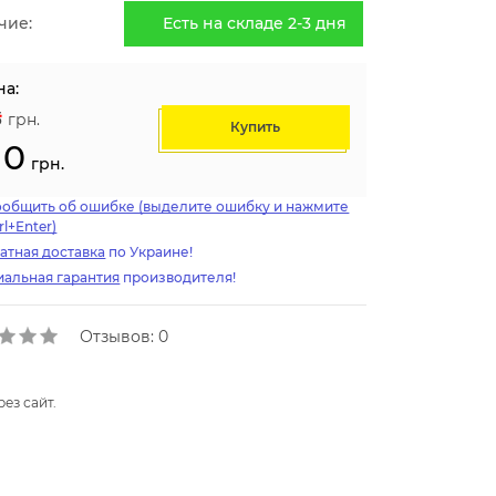
чие:
Есть на складе 2-3 дня
на:
3
грн.
Купить
10
грн.
ообщить об ошибке (выделите ошибку и нажмите
rl+Enter)
атная доставка
по Украине!
альная гарантия
производителя!
Отзывов: 0
ез сайт.