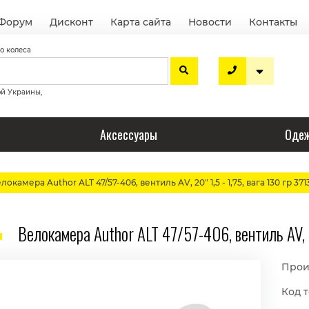
Форум
Дисконт
Карта сайта
Новости
Контакты
о колеса
ой Украины,
Аксессуары
Одеж
локамера Author ALT 47/57-406, вентиль AV, 20" 1,5 - 1,75, вага 130 гр 3713
Велокамера Author ALT 47/57-406, вентиль AV, 20
Прои
Код т