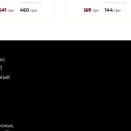
541
460
169
144
грн
грн
грн
грн
н:
1
ье:
рожье,