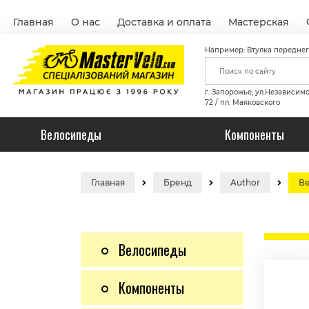
Главная
О нас
Доставка и оплата
Мастерская
Например: Втулка переднег
г. Запорожье, ул.Независим
72 / пл. Маяковского
Велосипеды
Компоненты
Главная
Бренд
Author
Ве
Велосипеды
Компоненты