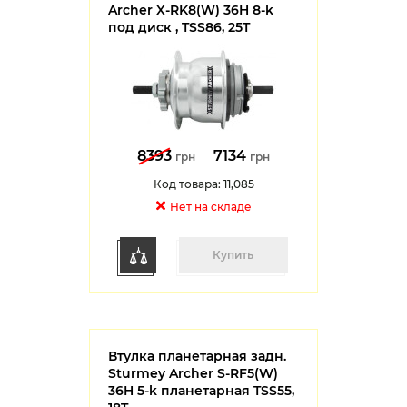
Archer X-RK8(W) 36H 8-k
под диск , TSS86, 25T
8393
7134
грн
грн
Код товара: 11,085
Нет на cкладе
Купить
Втулка планетарная задн.
Sturmey Archer S-RF5(W)
36H 5-k планетарная TSS55,