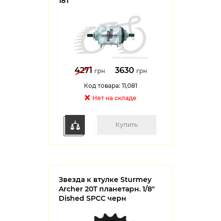
18T
4271
3630
грн
грн
Код товара: 11,081
Нет на cкладе
Купить
Звезда к втулке Sturmey
Archer 20T планетарн. 1/8"
Dished SPCC черн