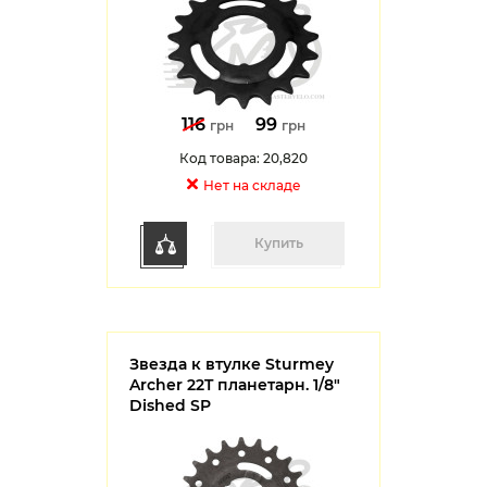
116
99
грн
грн
Код товара: 20,820
Нет на cкладе
Купить
Звезда к втулке Sturmey
Archer 22T планетарн. 1/8"
Dished SP