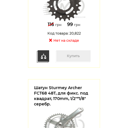
116
99
грн
грн
Код товара: 20,822
Нет на cкладе
Купить
Шатун Sturmey Archer
FCT68 48T, для фикс. под
квадрат, 170mm, 1/2"*1/8"
серебр.