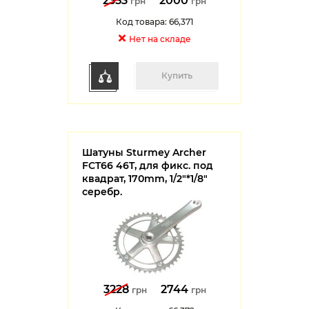
2353
2000
грн
грн
Код товара: 66,371
Нет на cкладе
Купить
Шатуны Sturmey Archer
FCT66 46T, для фикс. под
квадрат, 170mm, 1/2"*1/8"
серебр.
3228
2744
грн
грн