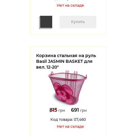
Нет на cкладе
Купить
Корзина стальная на руль
Basil JASMIN BASKET для
вел. 12-20"
813
691
грн
грн
Код товара: 07,460
Нет на cкладе