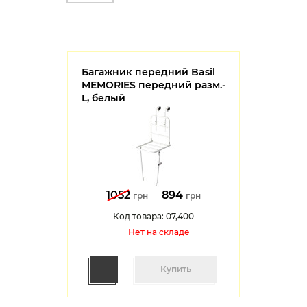
Багажник передний Basil
MEMORIES передний разм.-
L, белый
1052
894
грн
грн
Код товара: 07,400
Нет на cкладе
Купить