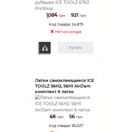
1084
921
грн
грн
Код товара: 24,875
Нет на cкладе
Купить
Латки самоклеющиеся ICE
TOOLZ 56H2, 56H1 AirDam
комплект 6 латок
66
56
грн
грн
Код товара: 95,027