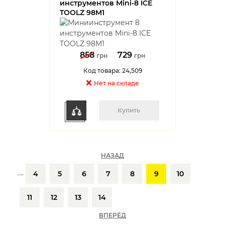
инструментов Mini-8 ICE
TOOLZ 98M1
858
729
грн
грн
Код товара: 24,509
Нет на cкладе
Купить
НАЗАД
....
4
5
6
7
8
9
10
11
12
13
14
ВПЕРЁД