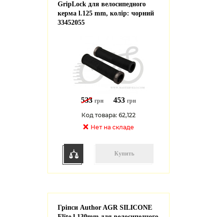
GripLock для велосипедного
керма l.125 mm, колір: чорний
33452055
533
453
грн
грн
Код товара: 62,122
Нет на cкладе
Купить
Гріпси Author AGR SILICONE
Elite l.130mm для велосипедного