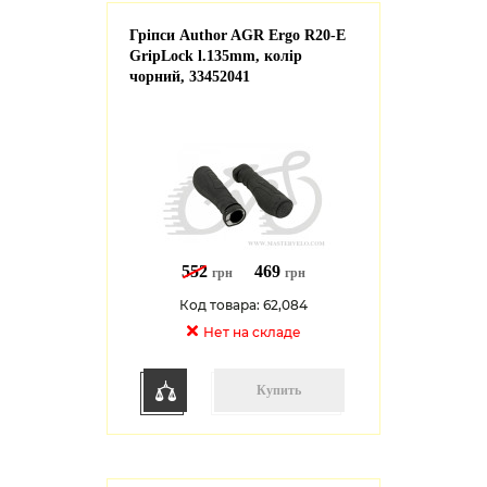
Гріпси Author AGR Ergo R20-E
GripLock l.135mm, колір
чорний, 33452041
552
469
грн
грн
Код товара: 62,084
Нет на cкладе
Купить