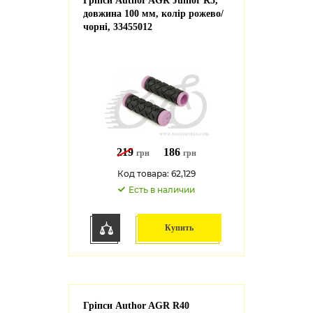
Гріпси Author AGR Junior R5,
довжина 100 мм, колір рожево/
чорні, 33455012
219
186
грн
грн
Код товара: 62,129
Есть в наличии
Купить
Гріпси Author AGR R40