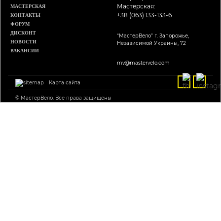
Мастерская:
МАСТЕРСКАЯ
+38 (063) 133-133-6
КОНТАКТЫ
ФОРУМ
ДИСКОНТ
“МастерВело” г. Запорожье,
НОВОСТИ
Независимой Украины, 72
ВАКАНСИИ
mv@mastervelo.com
Карта сайта
© МастерВело. Все права защищены