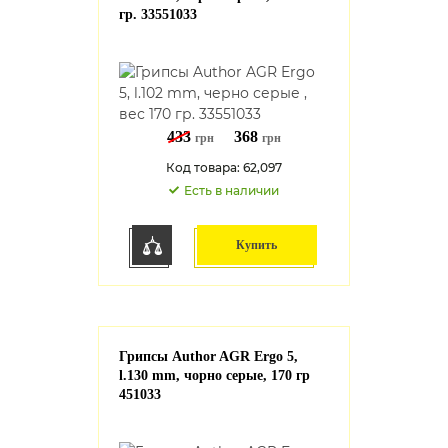
гр. 33551033
433
368
грн
грн
Код товара: 62,097
Есть в наличии
Купить
Грипсы Author AGR Ergo 5,
l.130 mm, чорно серые, 170 гр
451033