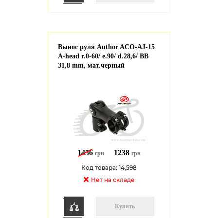
Вынос руля Author ACO-AJ-15
A-head r.0-60/ e.90/ d.28,6/ BB
31,8 mm, мат.черный
1456
1238
грн
грн
Код товара: 14,598
Нет на cкладе
Купить