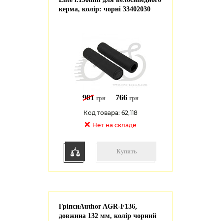
керма, колір: чорні 33402030
901
766
грн
грн
Код товара: 62,118
Нет на cкладе
Купить
ГріпсиAuthor AGR-F136,
довжина 132 мм, колір чорний