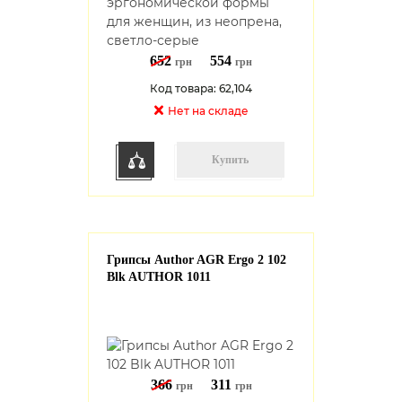
652
554
грн
грн
Код товара: 62,104
Нет на cкладе
Купить
Грипсы Author AGR Ergo 2 102
Blk AUTHOR 1011
366
311
грн
грн