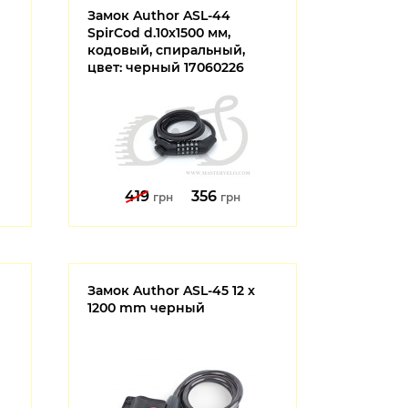
Замок Author ASL-44
SpirCod d.10x1500 мм,
кодовый, спиральный,
цвет: черный 17060226
419
356
грн
грн
Замок Author ASL-45 12 x
1200 mm черный