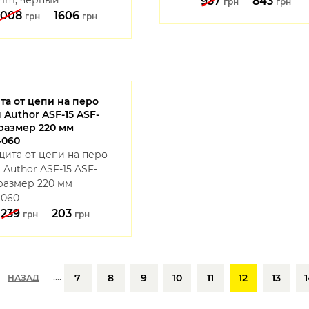
937
843
грн
грн
2008
1606
грн
грн
та от цепи на перо
 Author ASF-15 ASF-
 размер 220 мм
4060
239
203
грн
грн
....
7
8
9
10
11
12
13
НАЗАД