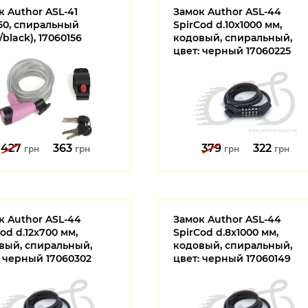
к Author ASL-41
Замок Author ASL-44
150, спиральный
SpirCod d.10x1000 мм,
/black), 17060156
кодовый, спиральный,
цвет: черный 17060225
427
363
379
322
грн
грн
грн
грн
к Author ASL-44
Замок Author ASL-44
od d.12x700 мм,
SpirCod d.8x1000 мм,
вый, спиральный,
кодовый, спиральный,
: черный 17060302
цвет: черный 17060149