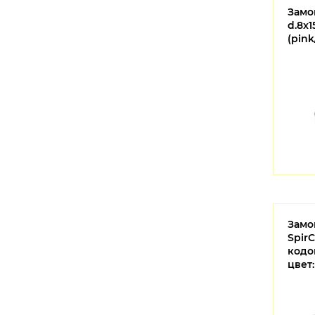
Замо
d.8x
(pink
Замо
SpirC
кодо
цвет