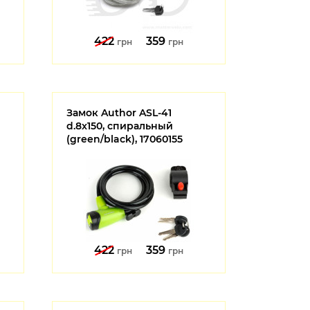
422
359
грн
грн
Замок Author ASL-41
d.8x150, спиральный
(green/black), 17060155
422
359
грн
грн