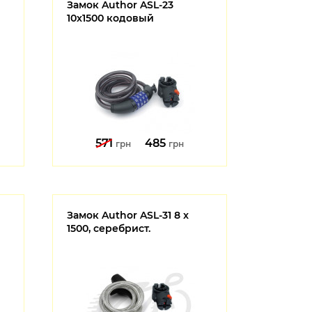
Замок Author ASL-23
10x1500 кодовый
571
485
грн
грн
Замок Author ASL-31 8 x
1500, серебрист.