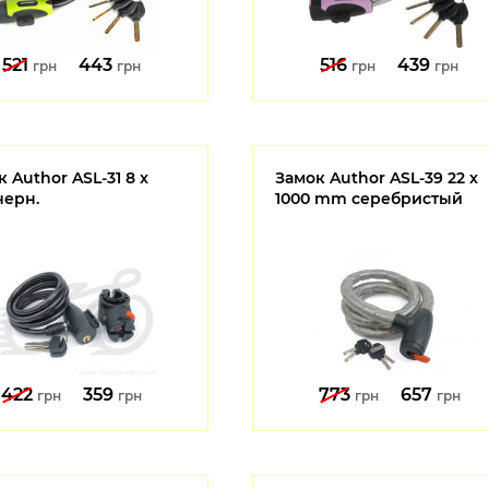
521
443
516
439
грн
грн
грн
грн
 Author ASL-31 8 x
Замок Author ASL-39 22 x
черн.
1000 mm серебристый
422
359
773
657
грн
грн
грн
грн