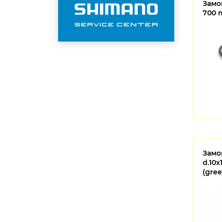
Замок
700 
Замо
d.10
(gree