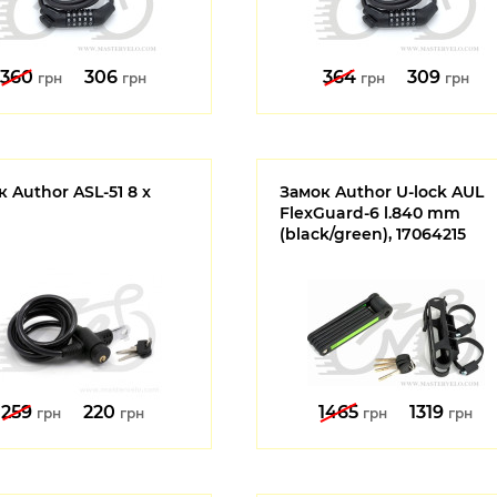
360
306
364
309
грн
грн
грн
грн
 Author ASL-51 8 x
Замок Author U-lock AUL
FlexGuard-6 l.840 mm
(black/green), 17064215
259
220
1465
1319
грн
грн
грн
грн