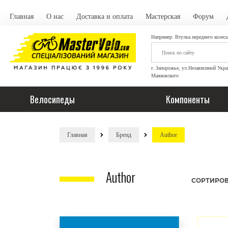
Главная
О нас
Доставка и оплата
Мастерская
Форум
Например: Втулка переднего колеса
г. Запорожье, ул.Независимой Укра
Маяковского
Велосипеды
Компоненты
Главная
Бренд
Author
Author
СОРТИРОВ