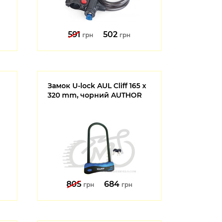
591
502
грн
грн
Замок U-lock AUL Cliff 165 x
320 mm, чорний AUTHOR
805
684
грн
грн