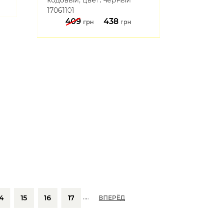
409
438
грн
грн
....
14
15
16
17
ВПЕРЁД