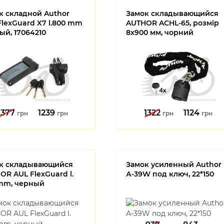
к складной Author
Замок складывающийся
FlexGuard X7 l.800 mm
AUTHOR ACHL-65, розмір
ый, 17064210
8x900 мм, чорний
1377
1239
1322
1124
грн
грн
грн
грн
к складывающийся
Замок усиленный Author
OR AUL FlexGuard l.
А-39W под ключ, 22*150
mm, черный