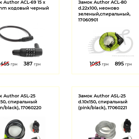
 Author ACL-69 15 x
Замок Author ACL-80
mm кодовый черный
d.22x100, неоново
зеленый,спиральный,
17060901
455
387
1053
895
грн
грн
грн
грн
к Author ASL-25
Замок Author ASL-25
x150, спиральный
d.10x150, спиральный
n/black), 17060220
(pink/black), 17060221