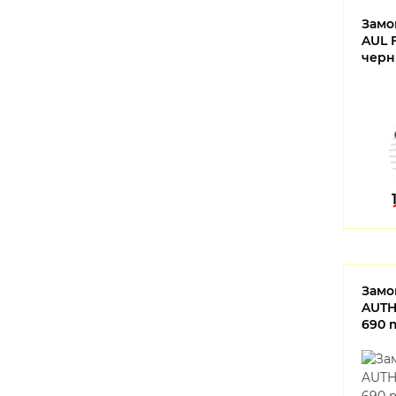
Замо
AUL 
черн
Замо
AUTH
690 