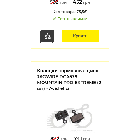
532
452
грн
грн
Код товара: 75,561
Есть в наличии
Купить
Колодки тормозные диск
JAGWIRE DCA579
MOUNTAIN PRO EXTREME (2
шт) - Avid elixir
872
741
грн
грн