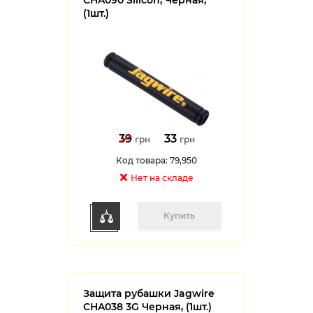
CHA090 Silicon, Черная,
(1шт.)
39
33
грн
грн
Код товара: 79,950
Нет на cкладе
Купить
Защита рубашки Jagwire
CHA038 3G Черная, (1шт.)