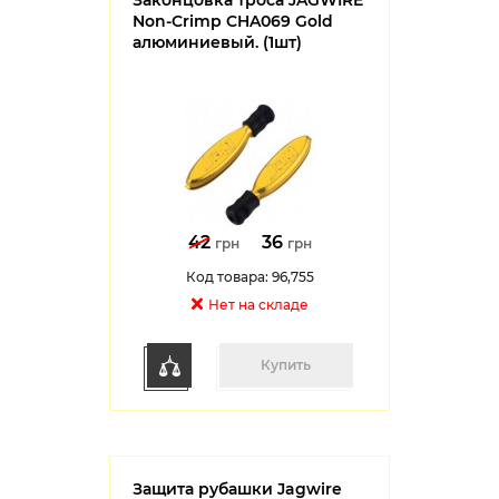
Законцовка троса JAGWIRE
Non-Crimp CHA069 Gold
алюминиевый. (1шт)
42
36
грн
грн
Код товара: 96,755
Нет на cкладе
Купить
Защита рубашки Jagwire