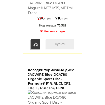
796
716
грн
грн
Код товара: 75,562
Нет на cкладе
Купить
Колодки тормозные диск
JAGWIRE Blue DCA780
Organic Sport Disc -
Formula® R1R, R1, C1, CR3,
T1R, T1, ROR, RO, Cura