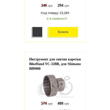
346
294
грн
грн
Код товару: 23,285
Є в наявності
Купити
Инструмент для снятия каретки
BikeHand YC-32BB, для Shimano
BB9000
574
488
грн
грн