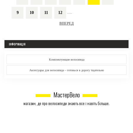
....
9
10
11
12
ВПЕРЕД
ІНФОРМАЦІЯ
Комплектующие велосипеда
Аксессуары для велосипеда – готовься в дорогу тщательно
МастерВело
магазин, де про велосипеди знають все і навіть більше.