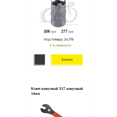
326
277
грн
грн
Код товару: 24,176
Є в наявності
Купити
Ключ конусный X17 конусный
14мм