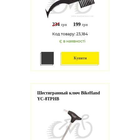
234
199
грн
грн
Код товару: 23,184
Є в наявності
Купити
Шестигранный ключ BikeHand
YC-8TPHB