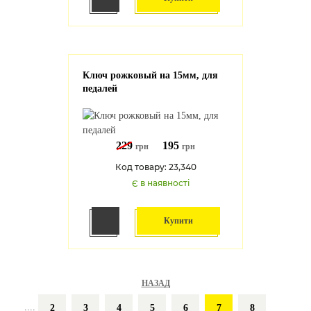
Ключ рожковый на 15мм, для
педалей
229
195
грн
грн
Код товару: 23,340
Є в наявності
Купити
НАЗАД
....
2
3
4
5
6
7
8