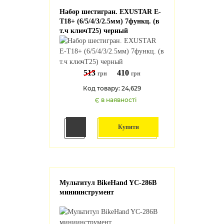
Набор шестигран. EXUSTAR E-
T18+ (6/5/4/3/2.5мм) 7функц. (в
т.ч ключТ25) черный
513
410
грн
грн
Код товару: 24,629
Є в наявності
Купити
Мультитул BikeHand YC-286B
миниинструмент