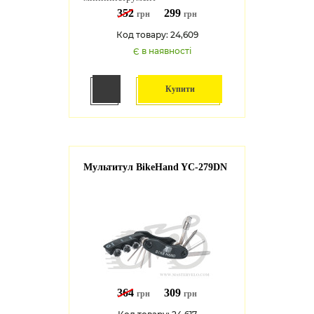
352
299
грн
грн
Код товару: 24,609
Є в наявності
Купити
Мультитул BikeHand YC-279DN
364
309
грн
грн