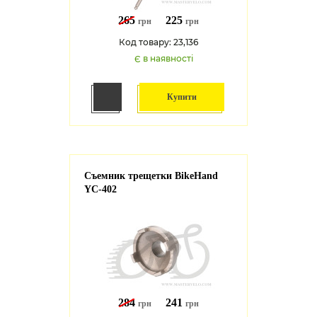
265
225
грн
грн
Код товару: 23,136
Є в наявності
Купити
Съемник трещетки BikeHand
YC-402
284
241
грн
грн