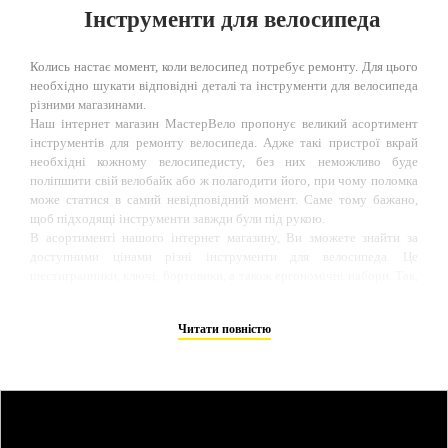
Інструменти для велосипеда
Колись настає момент, коли велосипед потребує ремонту. Для цього
необхідно шукати відповідні деталі та інструменти для велосипеда
різними магазинами.
Наш інтернет магазин МастерВело пропонує великий асортимент
інструментів для ремонту велосипеда. Адже такі пристрої вкрай
необхідні кожному велосипедисту, без них неможливо буде
поліпшити свій велобайк або ж полагодити його, при чому поломка
може статися в самий невідповідний момент. Саме тому бажано,
щоб підходящі інструменти завжди були під рукою.
В асортименті нашого інтернет магазину, Ви зможете знайти за
доступними цінами різні інструменти для велосипеда. Це
шестигранники, ключі, бортовики, а також ергономічні набори. Так,
ми пропонуємо покупцям надійний та якісний велосипедний
інструмент від перевірених та надійних виробників.
Читати повністю
Іноді виникає необхідність подовжити або вкоротити велосипедний
ланцюг, а також провести заміну ланок або очищення. Найкраще у
таких випадках зняти ланцюг повністю. Для цього знадобиться
такий інструмент як вичавки ланцюга. Вона допомагає легко
роз'єднати і з'єднати ланцюг за потреби. Навіть якщо ви
використовуєте ланцюг із замком, все одно можливо вичавка нагоді,
щоб укоротити довжину або якщо ланцюг порветься.