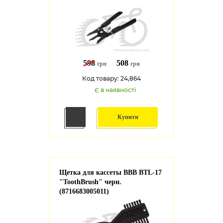
598
508
грн
грн
Код товару: 24,864
Є в наявності
Купити
Щетка для кассеты BBB BTL-17
"ToothBrush" черн.
(8716683005011)