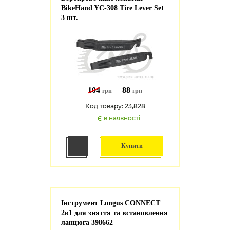
BikeHand YC-308 Tire Lever Set
3 шт.
104
88
грн
грн
Код товару: 23,828
Є в наявності
Купити
Інструмент Longus CONNECT
2в1 для зняття та встановлення
ланцюга 398662