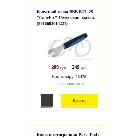
Конусный ключ BBB BTL-25
"ConeFix" 15мм черн. матов.
(8716683013221)
293
249
грн
грн
Код товару: 23,178
Є в наявності
Купити
Ключ шестигранник Park Tool с