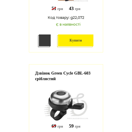
51
43
грн
грн
Код товару: g22,072
Є в наявності
Купити
Дзвінок Green Cycle GBL-603
сріблястий
69
59
грн
грн