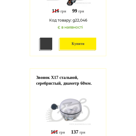
116
99
грн
грн
Код товару: g22,046
Є в наявності
Купити
Звонок X17 стальной,
серебристый, диаметр 60мм.
161
137
грн
грн