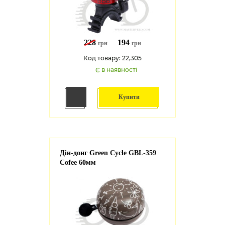
228
194
грн
грн
Код товару: 22,305
Є в наявності
Купити
Дін-донг Green Cycle GBL-359
Cofee 60мм