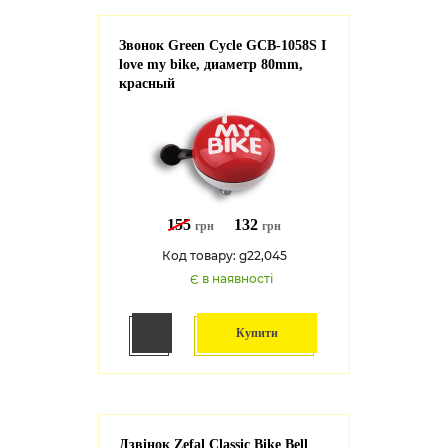
Звонок Green Cycle GCB-1058S I
love my bike, диаметр 80mm,
красный
155
132
грн
грн
Код товару: g22,045
Є в наявності
Купити
Дзвінок Zefal Classic Bike Bell