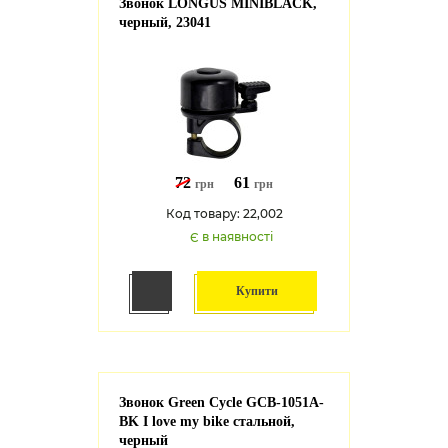
Звонок LONGUS MINIBLACK,
черный, 23041
72
61
грн
грн
Код товару: 22,002
Є в наявності
Купити
Звонок Green Cycle GCB-1051A-
BK I love my bike cтальной,
черный