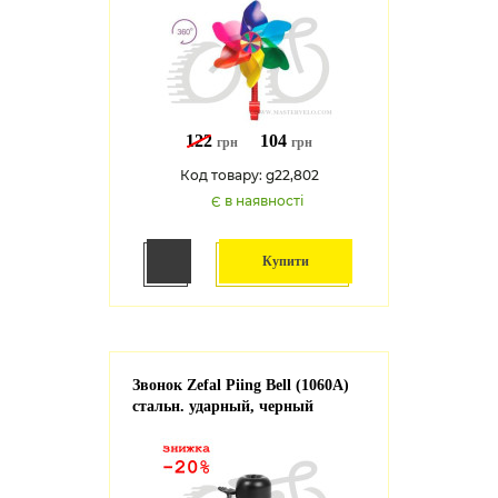
122
104
грн
грн
Код товару: g22,802
Є в наявності
Купити
Звонок Zefal Piing Bell (1060A)
стальн. ударный, черный