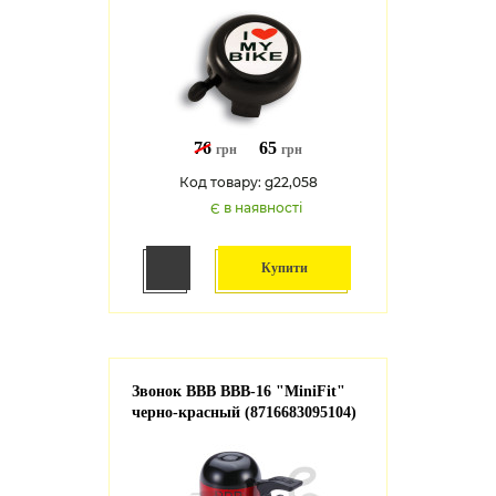
76
65
грн
грн
Код товару: g22,058
Є в наявності
Купити
Звонок BBB BBB-16 "MiniFit"
черно-красный (8716683095104)