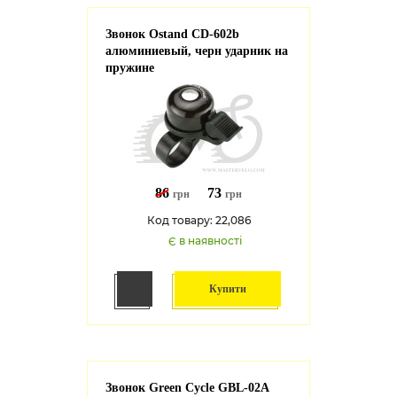
Звонок Ostand CD-602b
алюминиевый, черн ударник на
пружине
86
73
грн
грн
Код товару: 22,086
Є в наявності
Купити
Звонок Green Cycle GBL-02A