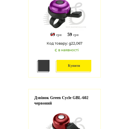
69
59
грн
грн
Код товару: g22,067
Є в наявності
Купити
Дзвінок Green Cycle GBL-602
червоний