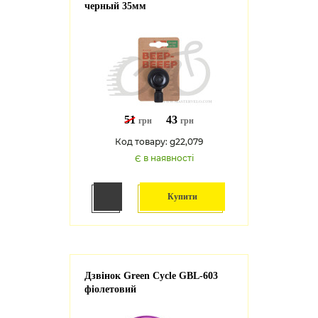
черный 35мм
51
43
грн
грн
Код товару: g22,079
Є в наявності
Купити
Дзвінок Green Cycle GBL-603
фіолетовий