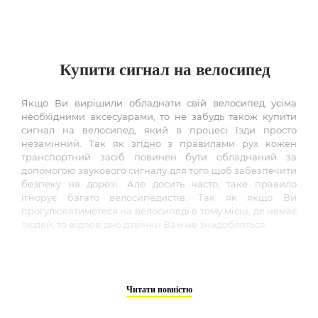
Купити сигнал на велосипед
Якщо Ви вирішили обладнати свій велосипед усіма
необхідними аксесуарами, то не забудь також купити
сигнал на велосипед, який в процесі їзди просто
незамінний. Так як згідно з правилами рух кожен
транспортний засіб повинен бути обладнаний за
допомогою звукового сигналу для того щоб забезпечити
безпеку на дорозі. Але досить часто, таке правило
ігнорує багато велосипедистів. Так як якщо Ви
прогулюватиметеся на велосипеді в тому місці, де немає
людей, то відповідно дзвінки Вам не знадобляться.
Купити сигнал для велосипеда
Читати повністю
Для тих, хто зважився купити сигнал для велосипеда, в
нашому інтернет магазині, а саме в цій категорії