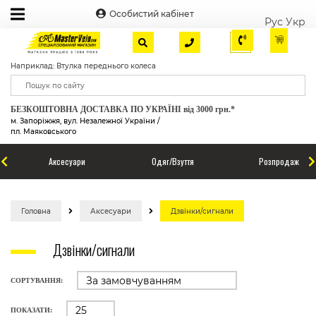
Особистий кабінет
Рус
Укр
Наприклад: Втулка переднього колеса
БЕЗКОШТОВНА ДОСТАВКА ПО УКРАЇНІ від 3000 грн.*
м. Запоріжжя, вул. Незалежної України /
пл. Маяковського
Аксесуари
Одяг/Взуття
Розпродаж
Головна
Аксесуари
Дзвінки/сигнали
Дзвінки/сигнали
СОРТУВАННЯ:
ПОКАЗАТИ: