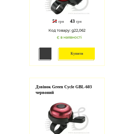
51
43
грн
грн
Код товару: g22,062
Є в наявності
Купити
Дзвінок Green Cycle GBL-603
червоний