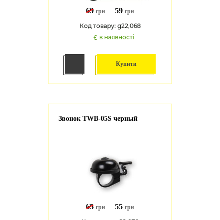
69
59
грн
грн
Код товару: g22,068
Є в наявності
Купити
Звонок TWB-05S черный
65
55
грн
грн