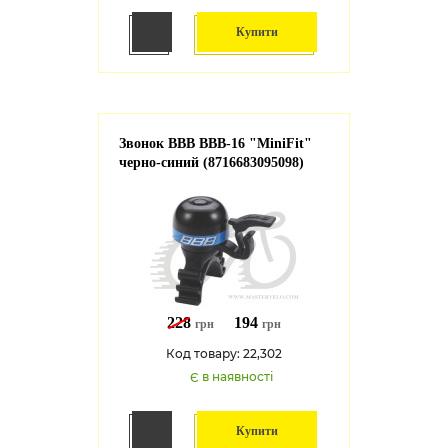
Купити
Звонок BBB BBB-16 "MiniFit"
черно-синий (8716683095098)
228
194
грн
грн
Код товару: 22,302
Є в наявності
Купити