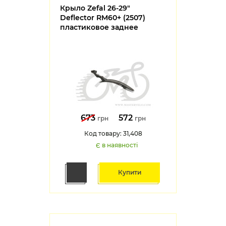
Крыло Zefal 26-29"
Deflector RM60+ (2507)
пластиковое заднее
673
572
грн
грн
Код товару: 31,408
Є в наявності
Купити