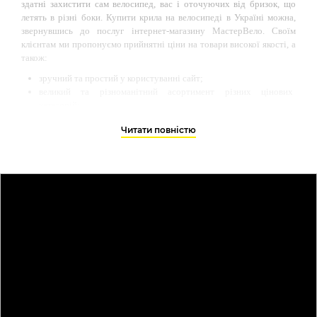
здатні захистити сам велосипед, вас і оточуючих від бризок, що
летять в різні боки. Купити крила на велосипеді в Україні можна,
звернувшись до послуг інтернет-магазину МастерВело. Своїм
клієнтам ми пропонуємо прийнятні ціни на товари високої якості, а
також:
зручний та простий у користуванні сайт;
великий та різноманітний асортимент різних цінових
категорій;
кілька варіантів оплати та доставки замовлення з вибраними
Читати повністю
товарами;
компетентне консультування з будь-яких питань, допомога у
виборі.
Що таке велосипедне крило і для чого
воно потрібне?
Щитки на велосипед – особливі аксесуари, призначені для
потрапляння води та бруду на велосипедиста під час їзди у дощову
погоду. Є елементами, злегка вигнутими за формою колеса або прямі
(рідше), що кріпляться безпосередньо над колесом: переднє крило
на велосипед кріпиться до кермової труби, заднє крило на
велосипед – до підсідельного штиря або вилці.