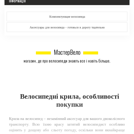
ІНФОРМАЦІЯ
Комплектующие велосипеда
Аксессуары для велосипеда – готовься в дорогу тщательно
МастерВело
магазин, де про велосипеди знають все і навіть більше.
Велосипедні крила, особливості
покупки
Крила на велосипед – незамінний аксесуар для вашого двоколісного
транспорту. Всю їхню красу затятий велосипедист особливо
оцінить у дощову або сльоту погоду, оскільки вони якнайкраще