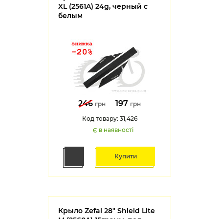
XL (2561A) 24g, черный с
белым
246
197
грн
грн
Код товару: 31,426
Є в наявності
Купити
Крыло Zefal 28" Shield Lite