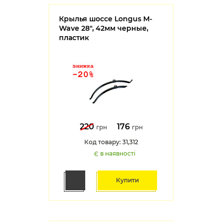
Крылья шоссе Longus M-
Wave 28", 42мм черные,
пластик
220
176
грн
грн
Код товару: 31,312
Є в наявності
Купити