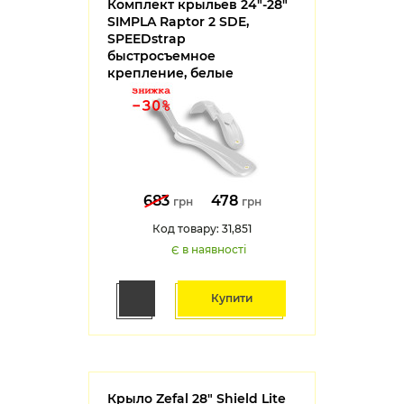
Комплект крыльев 24"-28"
SIMPLA Raptor 2 SDE,
SPEEDstrap
быстросъемное
крепление, белые
683
478
грн
грн
Код товару: 31,851
Є в наявності
Купити
Крыло Zefal 28" Shield Lite