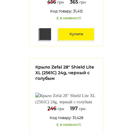
456
365
грн
грн
Код товару: 31,412
Є в наявності
Купити
Крыло Zefal 28" Shield Lite
XL (2561C) 24g, черный с
голубым
246
197
грн
грн
Код товару: 31,428
Є в наявності