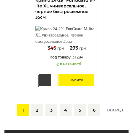
Крыло 24-29" FunGuard M-
lite XL универсальное,
черное быстросьемное
35см
345
293
грн
грн
Код товару: 31,284
Є в наявності
Купити
1
2
3
4
5
6
ВПЕРЕД