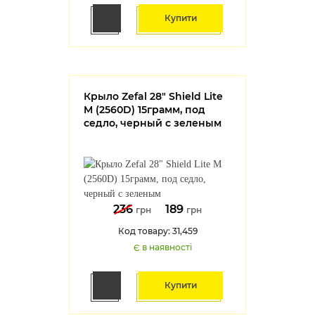
Купити
Крыло Zefal 28" Shield Lite
M (2560D) 15грамм, под
седло, черный с зеленым
236
189
грн
грн
Код товару: 31,459
Є в наявності
Купити