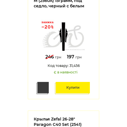
M (2560A) 15грамм, под
седло, черный с белым
246
197
грн
грн
Код товару: 31,456
Є в наявності
Купити
Крылья Zefal 26-28"
Paragon C40 Set (2541)