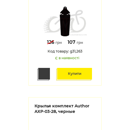
126
107
грн
грн
Код товару: g31,263
Є в наявності
Купити
Крылья комплект Author
AXP-03-28, черные