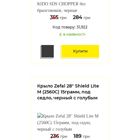
355
284
грн
грн
Код товару: 31,922
Є в наявності
Купити
Крыло Zefal 28" Shield Lite
M (2560C) 15грамм, под
седло, черный с голубым
236
189
грн
грн