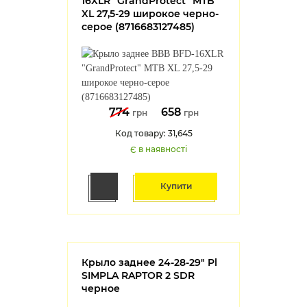
16XLR "GrandProtect" MTB
XL 27,5-29 широкое черно-
серое (8716683127485)
774
658
грн
грн
Код товару: 31,645
Є в наявності
Купити
Крыло заднее 24-28-29" Pl
SIMPLA RAPTOR 2 SDR
черное