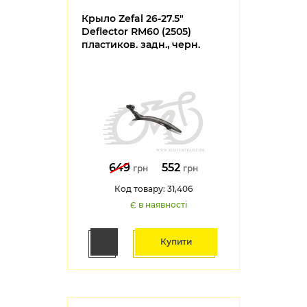
Крыло Zefal 26-27.5"
Deflector RM60 (2505)
пластиков. задн., черн.
649
552
грн
грн
Код товару: 31,406
Є в наявності
Купити