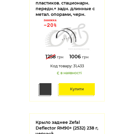
пластиков. cтационарн.
передн.+ задн. длинные с
метал. опорами, черн.
1258
1006
грн
грн
Код товару: 31,433
Є в наявності
Купити
Крыло заднее Zefal
Deflector RM90+ (2532) 238 г,
черный