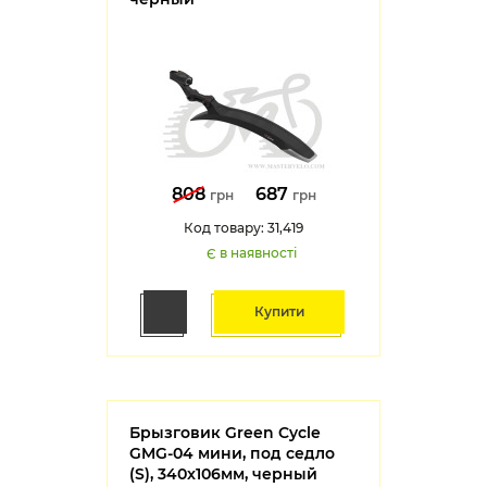
808
687
грн
грн
Код товару: 31,419
Є в наявності
Купити
Брызговик Green Cycle
GMG-04 мини, под седло
(S), 340x106мм, черный