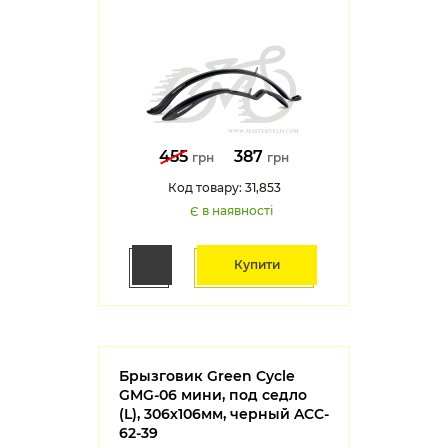
455
387
грн
грн
Код товару: 31,853
Є в наявності
Купити
Брызговик Green Cycle
GMG-06 мини, под седло
(L), 306х106мм, черный ACC-
62-39