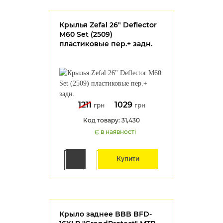
Крылья Zefal 26" Deflector
M60 Set (2509)
пластиковые пер.+ задн.
1211
1029
грн
грн
Код товару: 31,430
Є в наявності
Купити
Крыло заднее BBB BFD-