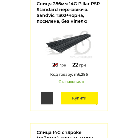
Спиця 286мм 14G Pillar PSR
Standard нержавіюча.
Sandvic Т302+чорна,
посилена, без ніпелю
26
22
грн
грн
Код товару: m6,286
Є в наявності
Купити
Спица 14G cnSpoke