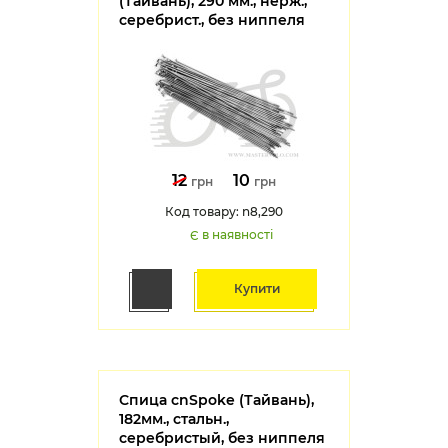
(Тайвань), 290 мм., нерж.,
серебрист., без ниппеля
12
10
грн
грн
Код товару: n8,290
Є в наявності
Купити
Спица cnSpoke (Тайвань),
182мм., стальн.,
серебристый, без ниппеля