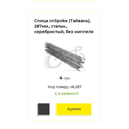
Спица cnSpoke (Тайвань),
287мм., стальн.,
серебристый, без ниппеля
4
грн
Код товару: x8,287
Є в наявності
Купити