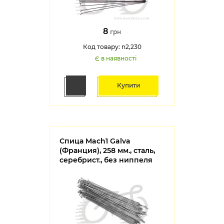
8
грн
Код товару: n2,230
Є в наявності
Купити
Спица Mach1 Galva
(Франция), 258 мм., сталь,
серебрист., без ниппеля