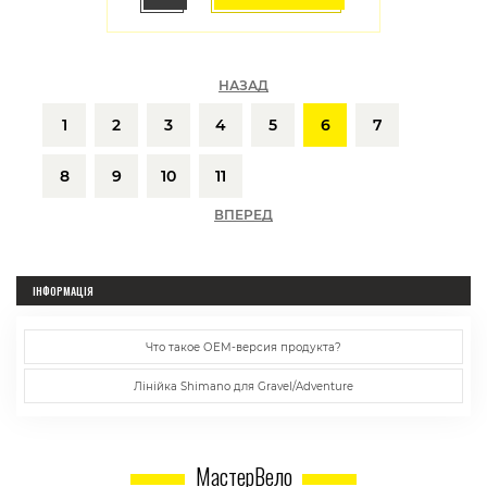
НАЗАД
1
2
3
4
5
6
7
8
9
10
11
ВПЕРЕД
ІНФОРМАЦІЯ
Что такое ОЕМ-версия продукта?
Лінійка Shimano для Gravel/Adventure
МастерВело