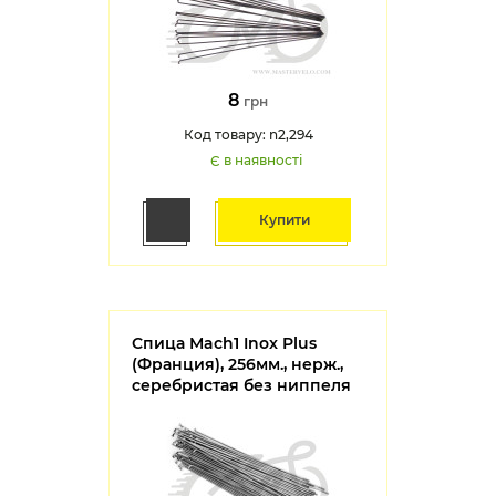
8
грн
Код товару: n2,294
Є в наявності
Купити
Спица Mach1 Inox Plus
(Франция), 256мм., нерж.,
серебристая без ниппеля