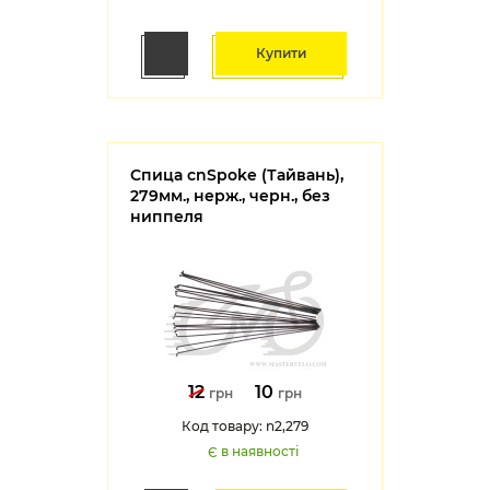
Купити
Спица cnSpoke (Тайвань),
279мм., нерж., черн., без
ниппеля
12
10
грн
грн
Код товару: n2,279
Є в наявності