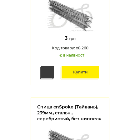
3
грн
Код товару: x8,260
Є в наявності
Купити
Спица cnSpoke (Тайвань),
239мм., стальн.,
серебристый, без ниппеля