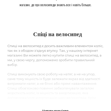
магазин, де про велосипеди знають все і навіть більше.
Спіці на велосипед
Спиці на велосипед є досить важливим елементом коліс,
так як з ободом з'єднує втулку. Так, у нашому інтернет
магазині Ви можете легко купити спиці на велосипед, а
ми, у свою чергу, допоможемо зробити правильний
вибір.
Спиці виконують свою роботу на натяг, а не на упор,
саме тому міцність їх буде залежати якраз від здатності
витримати натяг, а не бічні або прямі навантаження.
Спиці обов'язково повинні забезпечувати загалом
жорсткість коліс, їх міцність та амортизацію, яка
доповнюватиме амортизацію шин велосипеда. Крім
цього, спиці повинні трохи пружинити, що дозволяє
навантаженню, що виникає, при ударах розподілятися
Читати повністю