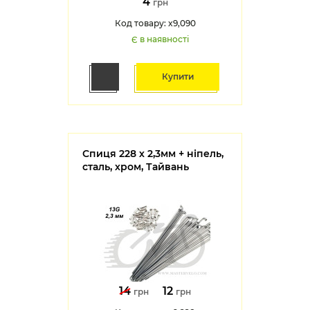
4
грн
Код товару: x9,090
Є в наявності
Купити
Спиця 228 х 2,3мм + ніпель,
сталь, хром, Тайвань
14
12
грн
грн