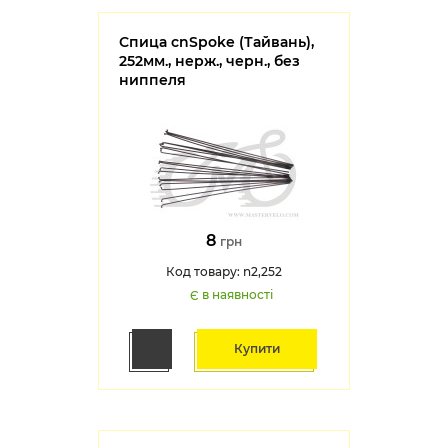
Спица cnSpoke (Тайвань),
252мм., нерж., черн., без
ниппеля
8
грн
Код товару: n2,252
Є в наявності
Купити