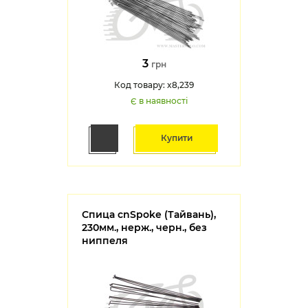
3
грн
Код товару: x8,239
Є в наявності
Купити
Спица cnSpoke (Тайвань),
230мм., нерж., черн., без
ниппеля