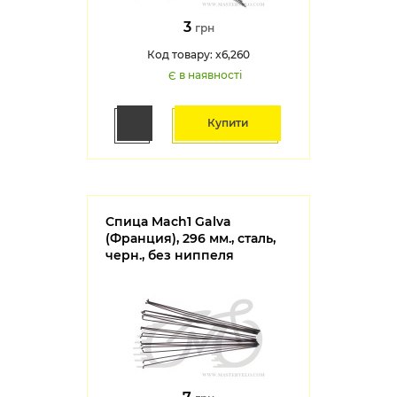
3
грн
Код товару: x6,260
Є в наявності
Купити
Спица Mach1 Galva
(Франция), 296 мм., сталь,
черн., без ниппеля