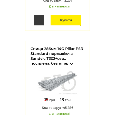
Код товару: n2,257
Є в наявності
Купити
Спиця 286мм 14G Pillar PSR
Standard нержавіюча
Sandvic Т302+сер.,
посилена, без ніпелю
15
13
грн
грн
Код товару: m5,286
Є в наявності