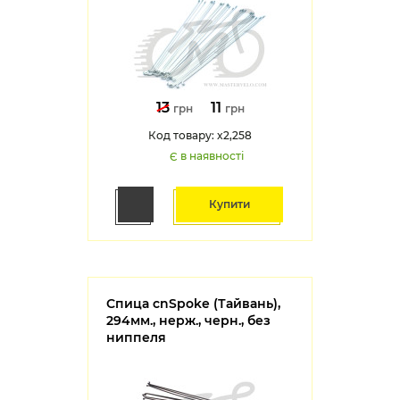
13
11
грн
грн
Код товару: x2,258
Є в наявності
Купити
Спица cnSpoke (Тайвань),
294мм., нерж., черн., без
ниппеля