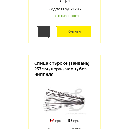
7
грн
Код товару: x1,296
Є в наявності
Купити
Спица cnSpoke (Тайвань),
257мм., нерж., черн., без
ниппеля
12
10
грн
грн