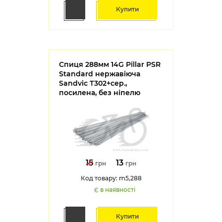
Купити
Спиця 288мм 14G Pillar PSR
Standard нержавіюча
Sandvic Т302+сер.,
посилена, без ніпелю
15
13
грн
грн
Код товару: m5,288
Є в наявності
Купити