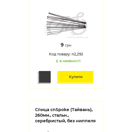
9
грн
Код товару: n2,292
Є в наявності
Купити
Спица cnSpoke (Тайвань),
260мм., стальн.,
серебристый, без ниппеля