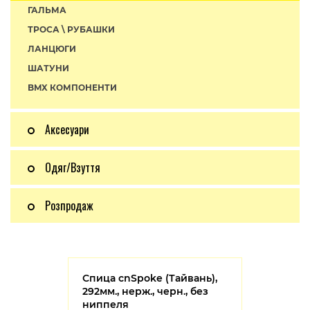
ГАЛЬМА
ТРОСА \ РУБАШКИ
ЛАНЦЮГИ
ШАТУНИ
BMX КОМПОНЕНТИ
Аксесуари
Одяг/Взуття
Розпродаж
Спица cnSpoke (Тайвань),
292мм., нерж., черн., без
ниппеля