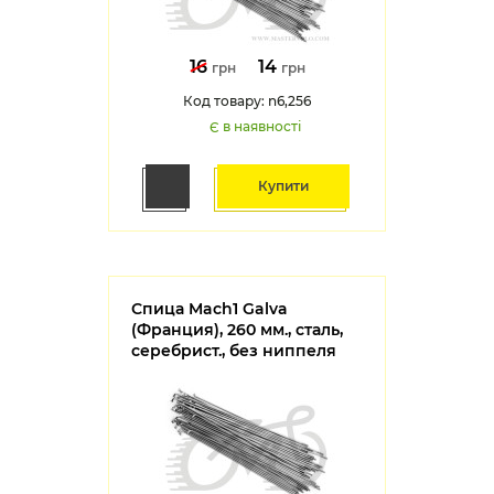
16
14
грн
грн
Код товару: n6,256
Є в наявності
Купити
Спица Mach1 Galva
(Франция), 260 мм., сталь,
серебрист., без ниппеля