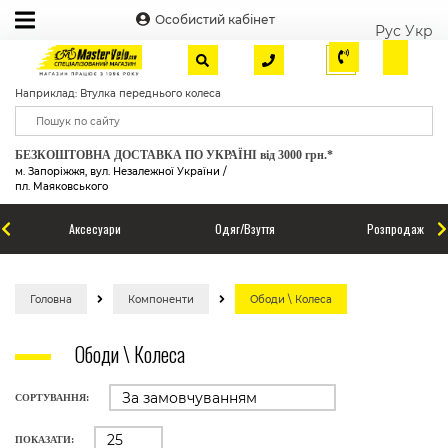
Особистий кабінет
Рус
Укр
Наприклад: Втулка переднього колеса
БЕЗКОШТОВНА ДОСТАВКА ПО УКРАЇНІ від 3000 грн.*
м. Запоріжжя, вул. Незалежної України /
пл. Маяковського
Аксесуари
Одяг/Взуття
Розпродаж
Головна
Компоненти
Ободи \ Колеса
Ободи \ Колеса
СОРТУВАННЯ:
ПОКАЗАТИ: