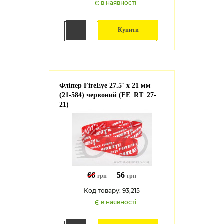
Є в наявності
Купити
Фліпер FireEye 27.5˝ х 21 мм
(21-584) червоний (FE_RT_27-
21)
66
56
грн
грн
Код товару: 93,215
Є в наявності