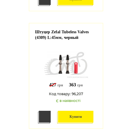
Штуцер Zefal Tubeless Valves
(4309) L:45мм, черный
427
363
грн
грн
Код товару: 96,207
Є в наявності
Купити