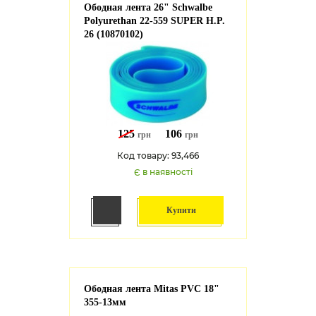
Ободная лента 26" Schwalbe
Polyurethan 22-559 SUPER H.P.
26 (10870102)
125
106
грн
грн
Код товару: 93,466
Є в наявності
Купити
Ободная лента Mitas PVC 18"
355-13мм