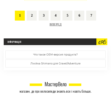
1
2
3
4
5
6
7
ВПЕРЕД
ІНФОРМАЦІЯ
Что такое ОЕМ-версия продукта?
Лінійка Shimano для Gravel/Adventure
МастерВело
магазин, де про велосипеди знають все і навіть більше.