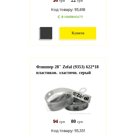
26
22
грн
грн
Код товару: 93,618
Є в наявності
Купити
Флиппер 28" Zefal (9353) 622*18
пластиков. эластичн. серый
94
80
грн
грн
Код товару: 93,551