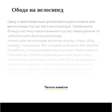
Обода на велосипед
Одну з найголовніших ролей виконують колеса для
велосипеда під час його експлуатації. Приймають
більшу частину навантаження під час пересування та
забезпечують безпеку велоїзди.
Колесо для велосипеда включає втулку, спиці, обід,
камеру і покришку. Всі складові елементи Ви можете
придбати у спеціалізованому магазині Майстервело.
При виборі потрібно враховувати для якого типу
велосипеда необхідно колесо або обід, враховувати
стиль застосування. Хороші показники міцності та
жорсткості обода для велосипеда відповідають за
цілісність колеса та убережуть Вас від неприємних
ситуацій у велозаїздах.
Необхідність правильно вибрати та купити обід для
Читати повністю
велосипеда стане актуальною, коли він постаріє та
зноситься. Або якщо перестане влаштовувати Вас через
тріщини, потертостей і вісімок. Широкий асортимент
сучасних коліс із різними параметрами дозволяють
підібрати розмір обода 20, 24, 26, 27,5, 28, 29 дюймів. Так
само обода для велосипедів відрізняються в залежності