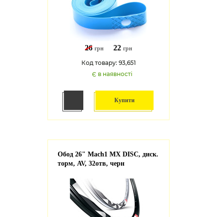
26
22
грн
грн
Код товару: 93,651
Є в наявності
Купити
Обод 26" Mach1 MX DISC, диск.
торм, AV, 32отв, чeрн