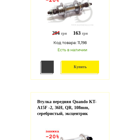
204
163
грн
грн
Код товара: 11,198
Есть в наличии
Купить
Втулка передняя Quando KT-
A15F -2, 36H, QR, 108mm,
серебристый, эксцентрик