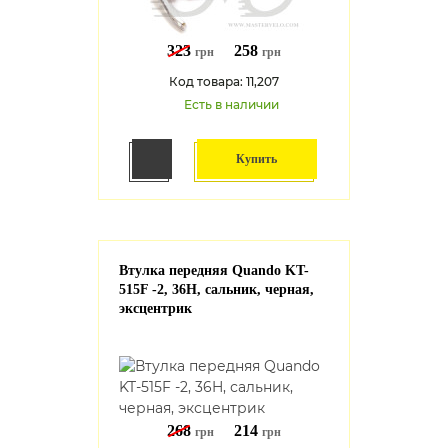
323
258
грн
грн
Код товара: 11,207
Есть в наличии
Купить
Втулка передняя Quando KT-
515F -2, 36H, сальник, черная,
эксцентрик
268
214
грн
грн