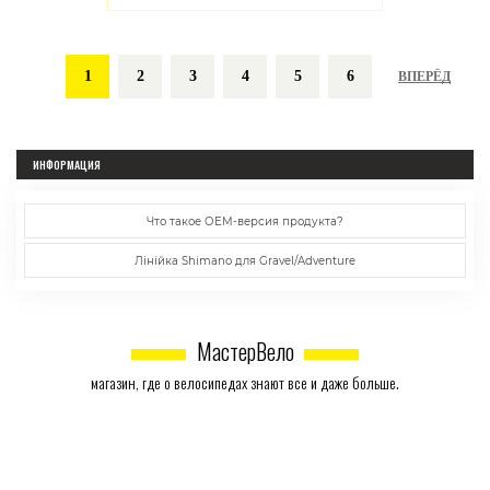
1
2
3
4
5
6
ВПЕРЁД
ИНФОРМАЦИЯ
Что такое ОЕМ-версия продукта?
Лінійка Shimano для Gravel/Adventure
МастерВело
магазин, где о велосипедах знают все и даже больше.