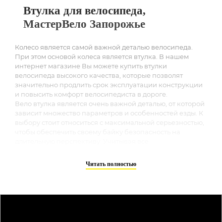
Втулка для велосипеда,
МастерВело Запорожье
Колесо является самой важной деталью велосипеда.
При этом основой колеса является втулка. В нашем
интернет магазине Вы можете купить втулки
велосипеда высокого качества, которые позволят
значительно продлить срок эксплуатации конструкции
и повысить комфорт велосипедиста в дороге.
Вело втулка является очень важной деталью, от которой
зависит множество параметров и особенностей езды. К
выбору стоит относиться с максимальной серьезностью,
чтобы обеспечить своему байку безопасность на
длительную перспективу. Учитывая все
вышеперечисленное, экономить на покупке вело втулки
никогда не стоит, особенно, если вы являетесь
Читать полностью
поклонником экстремальной езды.
Конструктивные особенности и
характеристики