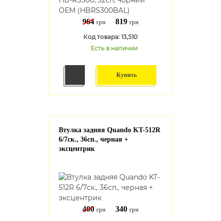
964
819
грн
грн
Код товара: 13,510
Есть в наличии
Купить
Втулка задняя Quando KT-512R
6/7ск., 36сп., черная +
эксцентрик
400
340
грн
грн