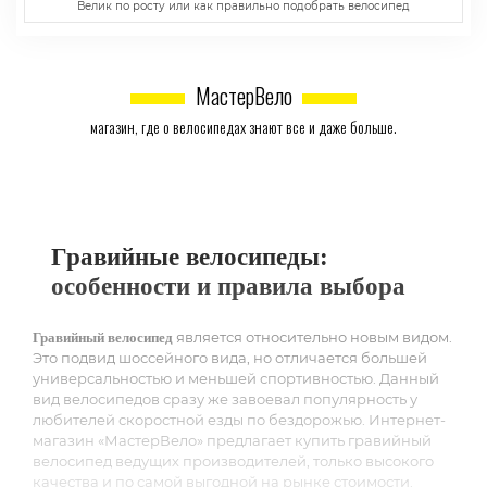
Велик по росту или как правильно подобрать велосипед
МастерВело
магазин, где о велосипедах знают все и даже больше.
Гравийные велосипеды:
особенности и правила выбора
является относительно новым видом.
Гравийный велосипед
Это подвид шоссейного вида, но отличается большей
универсальностью и меньшей спортивностью. Данный
вид велосипедов сразу же завоевал популярность у
любителей скоростной езды по бездорожью. Интернет-
магазин «МастерВело» предлагает купить гравийный
велосипед ведущих производителей, только высокого
качества и по самой выгодной на рынке стоимости.