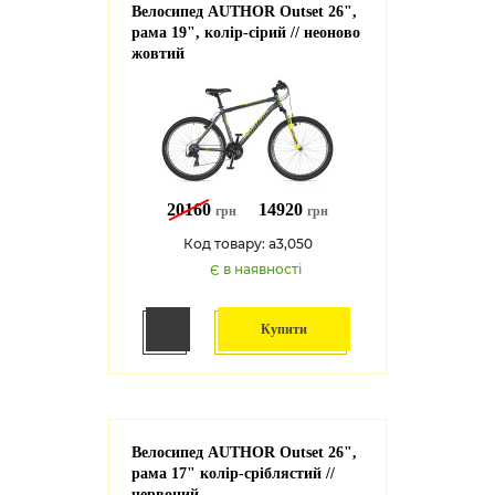
Велосипед AUTHOR Outset 26",
рама 19", колір-сірий // неоново
жовтий
20160
14920
грн
грн
Код товару: a3,050
Є в наявності
Купити
Велосипед AUTHOR Outset 26",
рама 17" колір-сріблястий //
червоний