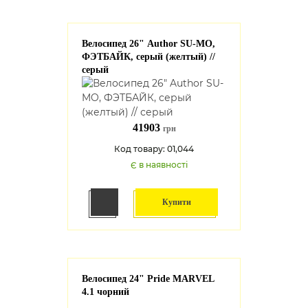
Велосипед 26" Author SU-MO,
ФЭТБАЙК, серый (желтый) //
серый
41903
грн
Код товару: 01,044
Є в наявності
Купити
Велосипед 24" Pride MARVEL
4.1 чорний