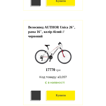
Купити
Велосипед AUTHOR Unica 26",
рама 16", колір-білий //
червоний
17770
грн
Код товару: a3,057
Є в наявності
Купити