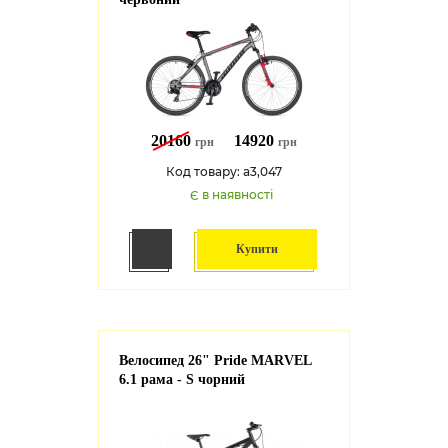
20160
14920
грн
грн
Код товару: a3,047
Є в наявності
Купити
Велосипед 26" Pride MARVEL
6.1 рама - S чорний