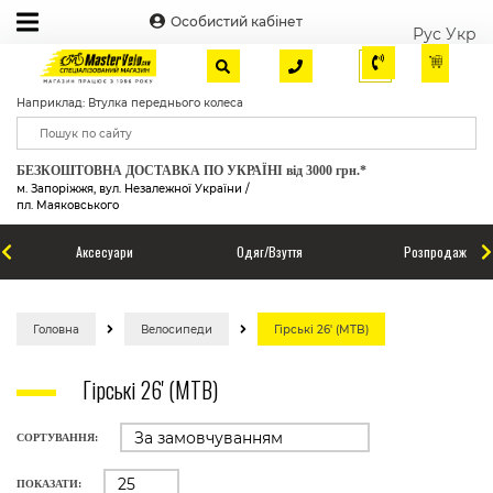
Особистий кабінет
Рус
Укр
Наприклад: Втулка переднього колеса
БЕЗКОШТОВНА ДОСТАВКА ПО УКРАЇНІ від 3000 грн.*
м. Запоріжжя, вул. Незалежної України /
пл. Маяковського
Аксесуари
Одяг/Взуття
Розпродаж
Головна
Велосипеди
Гірські 26' (MTB)
Гірські 26' (MTB)
СОРТУВАННЯ:
ПОКАЗАТИ: