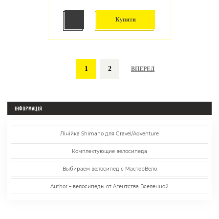
Купити
1
2
ВПЕРЕД
ІНФОРМАЦІЯ
Лінійка Shimano для Gravel/Adventure
Комплектующие велосипеда
Выбираем велосипед с МастерВело
Author – велосипеды от Агентства Вселенной