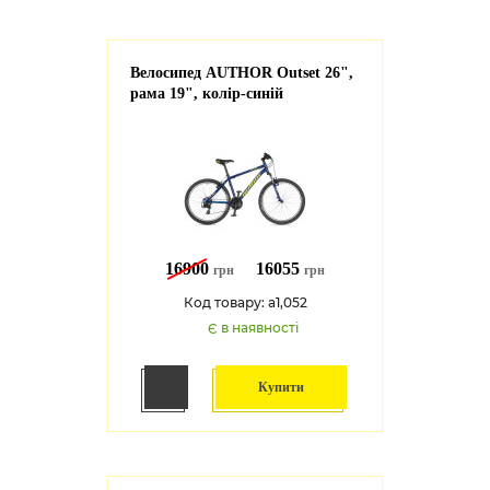
Велосипед AUTHOR Outset 26",
рама 19", колір-синій
16900
16055
грн
грн
Код товару: a1,052
Є в наявності
Купити