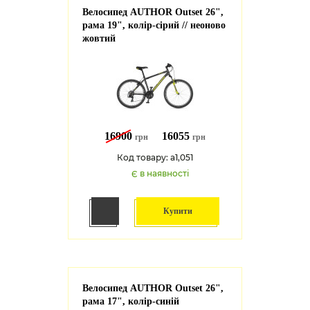
Велосипед AUTHOR Outset 26",
рама 19", колір-сірий // неоново
жовтий
16900
16055
грн
грн
Код товару: a1,051
Є в наявності
Купити
Велосипед AUTHOR Outset 26",
рама 17", колір-синій