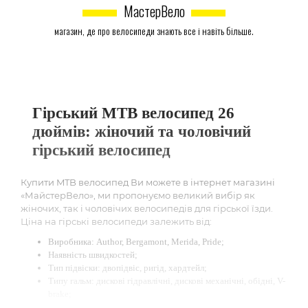
МастерВело
магазин, де про велосипеди знають все і навіть більше.
Гірський MTB велосипед 26
дюймів: жіночий та чоловічий
гірський велосипед
Купити MTB велосипед Ви можете в інтернет магазині
«МайстерВело», ми пропонуємо великий вибір як
жіночих, так і чоловічих велосипедів для гірської їзди.
Ціна на гірські велосипеди залежить від:
Виробника: Author, Bergamont, Merida, Pride;
Наявність швидкостей;
Тип підвіски: двопідвіс, ригід, хардтейл;
Типу гальм: дискові гідравлічні, дискові механічні, обідні, V-
brake;
Рік випуску: 2011-2019 роки.