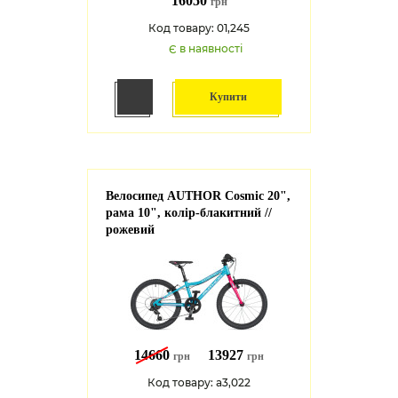
16050
грн
Код товару: 01,245
Є в наявності
Купити
Велосипед AUTHOR Cosmic 20",
рама 10", колір-блакитний //
рожевий
14660
13927
грн
грн
Код товару: a3,022