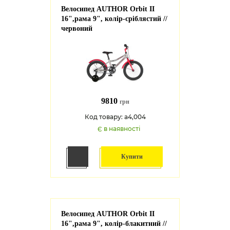
Велосипед AUTHOR Orbit II
16",рама 9", колір-сріблястий //
червоний
9810
грн
Код товару: a4,004
Є в наявності
Купити
Велосипед AUTHOR Orbit II
16",рама 9", колір-блакитний //