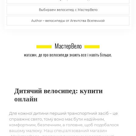
Выбираем велосипед с МастерВело
Author – велосипеды от Агентства Вселенной
МастерВело
магазин, де про велосипеди знають все і навіть більше.
Дитячий велосипед: купити
онлайн
Для кожної дитини перший транспортний засіб – це
справжнє свято, тому воно має бути надійним,
комфортним, безпечним, а головне, щоб подобалося
вашому малюку. Наш спеціалізований магазин