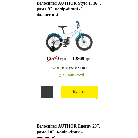
Велосипед AUTHOR Stylo II 16",
рама 9", колір-білий //
блакитний
13570
10860
грн
грн
Код товару: a3,010
Є в наявності
Купити
Велосипед AUTHOR Energy 20",
рама 10", колір-сірий //
червоний