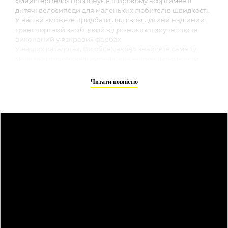
«МайстерВело» пропонує в широкому асортименті
дитячі велосипеди для маленьких любителів швидкості.
У нас ви зможете придбати для своєї дитини надійний
транспортний засіб, який відрізняється зручністю та
виконаний у яскравих фарбах.
У наших каталогах, Ви обов'язково знайдете саме ту
модель дитячого велосипеда, яка відповідатиме всім
вимогам безпеки, побажанням та запитам дитини.
Велосипедний спорт у наш час є дуже популярним. Це
Читати повністю
не дивно, адже він є дуже зручним, екологічно чистим
способом пересування, який несе величезну користь
для здоров'я. Будь-коли Ви можете для своєї дитини
купити дитячий велосипед, відвідавши наш інтернет
магазин «МайстерВело», Вас порадують прийнятні ціни
за якісний товар, оскільки активні прогулянки є
запорукою здоров'я вашого малюка. У нас для Вас є
вигідна пропозиція, купуючи якісний товар зараз, Ви
заощаджуєте при покупці. Можете бути впевнені, що
представлені у нас моделі дитячих велосипедів
виконані якісно, ​​а тому досить міцні. Окрім цього, всі
велосипеди для дітей виготовлені повністю з безпечних
матеріалів, а також досить барвисті і обов'язково
сподобаються всім діткам.